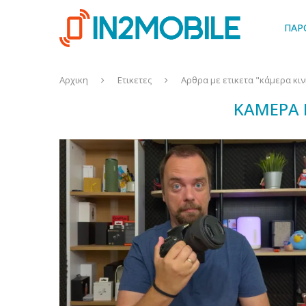
ΠΑΡ
Αρχικη
Ετικετες
Αρθρα με ετικετα "κάμερα κι
ΚΆΜΕΡΑ 