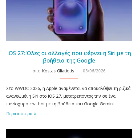
iOS 27: Όλες οι αλλαγές που φέρνει η Siri με τη
βοήθεια της Google
απο
Kostas Gliatiotis
03/06/2026
Στο WWDC 2026, η Apple αναμένεται να αποκαλύψει τη ριζικά
ανανεωμένη Siri στο iOS 27, μετατρέποντάς την σε ένα
πανίσχυρο chatbot με τη βοήθεια του Google Gemini.
Περισσοτερα