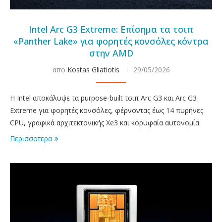
Intel Arc G3 Extreme: Επίσημα τα τσιπ
«Panther Lake» για φορητές κονσόλες κόντρα
στην AMD
απο
Kostas Gliatiotis
29/05/2026
Η Intel αποκάλυψε τα purpose-built τσιπ Arc G3 και Arc G3
Extreme για φορητές κονσόλες, φέρνοντας έως 14 πυρήνες
CPU, γραφικά αρχιτεκτονικής Xe3 και κορυφαία αυτονομία.
Περισσοτερα