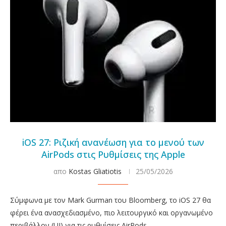
iOS 27: Ριζική ανανέωση για το μενού των
AirPods στις Ρυθμίσεις της Apple
απο
Kostas Gliatiotis
25/05/2026
Σύμφωνα με τον Mark Gurman του Bloomberg, το iOS 27 θα
φέρει ένα ανασχεδιασμένο, πιο λειτουργικό και οργανωμένο
περιβάλλον (UI) για τις ρυθμίσεις AirPods.