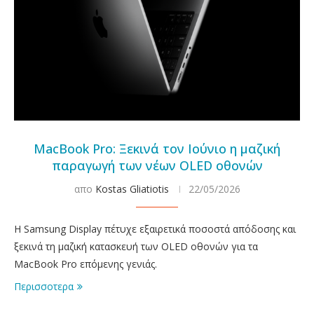
MacBook Pro: Ξεκινά τον Ιούνιο η μαζική
παραγωγή των νέων OLED οθονών
απο
Kostas Gliatiotis
22/05/2026
Η Samsung Display πέτυχε εξαιρετικά ποσοστά απόδοσης και
ξεκινά τη μαζική κατασκευή των OLED οθονών για τα
MacBook Pro επόμενης γενιάς.
Περισσοτερα