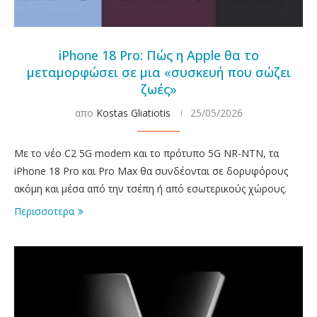
iPhone 18 Pro: Πώς η Apple θα το
μεταμορφώσει σε μια «συσκευή που σώζει
ζωές»
απο
Kostas Gliatiotis
25/05/2026
Με το νέο C2 5G modem και το πρότυπο 5G NR-NTN, τα
iPhone 18 Pro και Pro Max θα συνδέονται σε δορυφόρους
ακόμη και μέσα από την τσέπη ή από εσωτερικούς χώρους.
Περισσοτερα