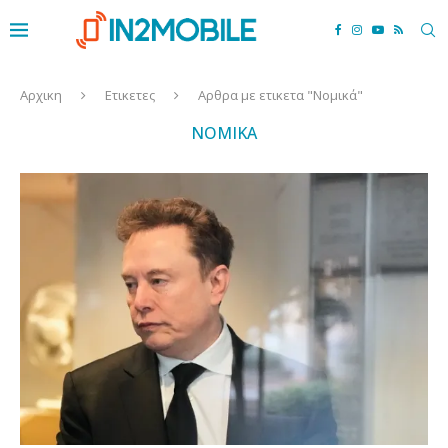
Αρχικη
Ετικετες
Αρθρα με ετικετα "Νομικά"
ΝΟΜΙΚΆ