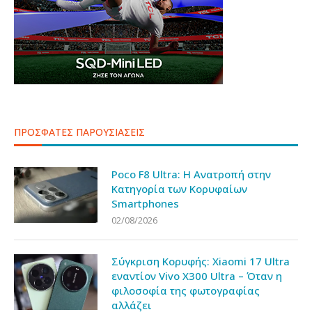
ΠΡΟΣΦΑΤΕΣ ΠΑΡΟΥΣΙΑΣΕΙΣ
Poco F8 Ultra: Η Ανατροπή στην
Κατηγορία των Κορυφαίων
Smartphones
02/08/2026
Σύγκριση Κορυφής: Xiaomi 17 Ultra
εναντίον Vivo X300 Ultra – Όταν η
φιλοσοφία της φωτογραφίας
αλλάζει