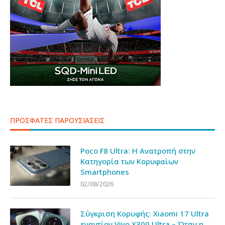
ΠΡΟΣΦΑΤΕΣ ΠΑΡΟΥΣΙΑΣΕΙΣ
Poco F8 Ultra: Η Ανατροπή στην
Κατηγορία των Κορυφαίων
Smartphones
02/08/2026
Σύγκριση Κορυφής: Xiaomi 17 Ultra
εναντίον Vivo X300 Ultra – Όταν η