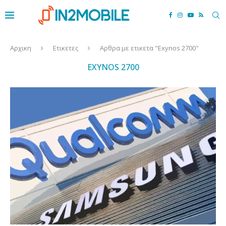
Αρχικη
Ετικετες
Αρθρα με ετικετα "Exynos 2700"
EXYNOS 2700