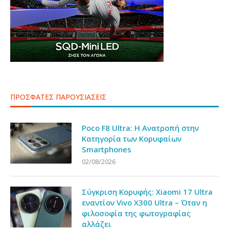
ΠΡΟΣΦΑΤΕΣ ΠΑΡΟΥΣΙΑΣΕΙΣ
Poco F8 Ultra: Η Ανατροπή στην
Κατηγορία των Κορυφαίων
Smartphones
02/08/2026
Σύγκριση Κορυφής: Xiaomi 17 Ultra
εναντίον Vivo X300 Ultra – Όταν η
φιλοσοφία της φωτογραφίας
αλλάζει