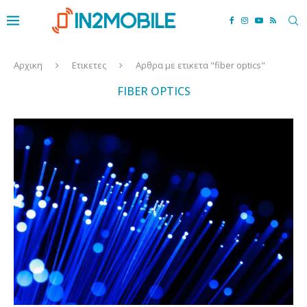
Αρχικη
Ετικετες
Αρθρα με ετικετα "fiber optics"
FIBER OPTICS