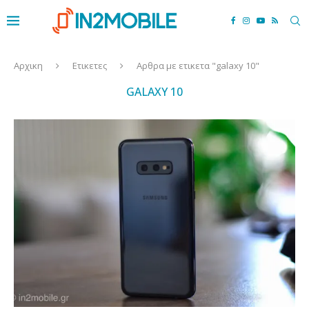
Αρχικη
Ετικετες
Αρθρα με ετικετα "galaxy 10"
GALAXY 10