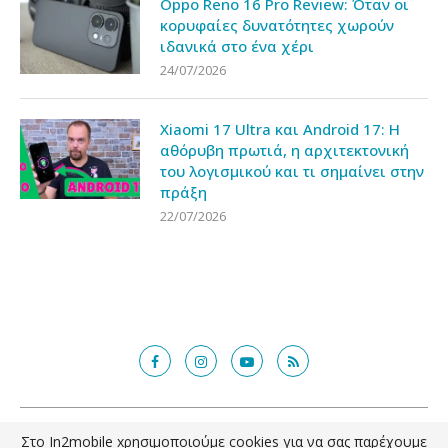
Oppo Reno 16 Pro Review: Όταν οι
κορυφαίες δυνατότητες χωρούν
ιδανικά στο ένα χέρι
24/07/2026
Xiaomi 17 Ultra και Android 17: Η
αθόρυβη πρωτιά, η αρχιτεκτονική
του λογισμικού και τι σημαίνει στην
πράξη
22/07/2026
@2018 - in2mobile.gr. All Right Reserved. Designed and developed by
Στο In2mobile xρησιμοποιούμε cookies για να σας παρέχουμε