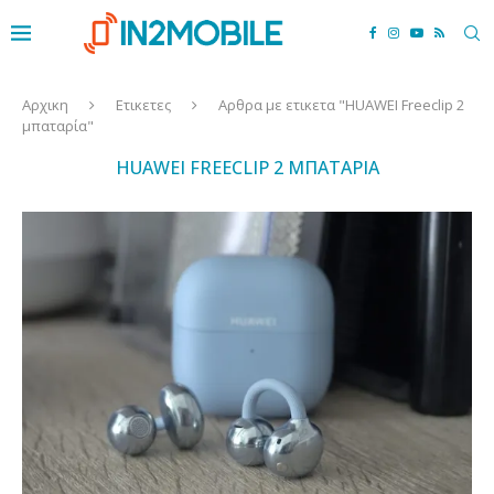
Αρχικη
Ετικετες
Αρθρα με ετικετα "HUAWEI Freeclip 2
μπαταρία"
HUAWEI FREECLIP 2 ΜΠΑΤΑΡΊΑ