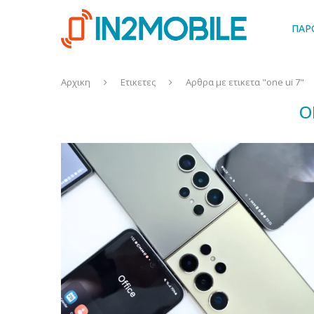
ΠΑΡ
Αρχικη
Ετικετες
Αρθρα με ετικετα "one ui 7"
O