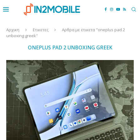
Αρχικη
Ετικετες
Αρθρα με ετικετα "oneplus pad 2
unboxing greek"
ONEPLUS PAD 2 UNBOXING GREEK