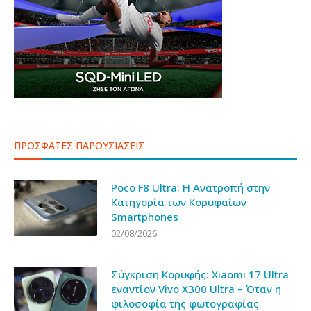
ΠΡΟΣΦΑΤΕΣ ΠΑΡΟΥΣΙΑΣΕΙΣ
Poco F8 Ultra: Η Ανατροπή στην
Κατηγορία των Κορυφαίων
Smartphones
02/08/2026
Σύγκριση Κορυφής: Xiaomi 17 Ultra
εναντίον Vivo X300 Ultra – Όταν η
φιλοσοφία της φωτογραφίας