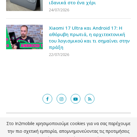
ιδανικά στο ένα χέρι
24/07/2026
Xiaomi 17 Ultra και Android 17: Η
αθόρυβη πρωτιά, η αρχιτεκτονική
του λογισμικού και τι σημαίνει στην
πράξη
22/07/2026
@2018 - in2mobile.gr. All Right Reserved. Designed and developed by
Στο In2mobile xρησιμοποιούμε cookies για να σας παρέχουμε
mcde.gr
την πιο σχετική εμπειρία, απομνημονεύοντας τις προτιμήσεις