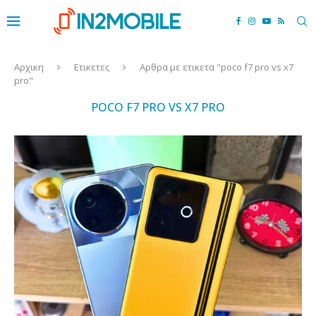
Αρχικη
Ετικετες
Αρθρα με ετικετα "poco f7 pro vs x7
pro"
POCO F7 PRO VS X7 PRO