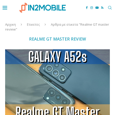
Αρχικη
Ετικετες
Αρθρα με ετικετα "Realme GT master
review"
REALME GT MASTER REVIEW