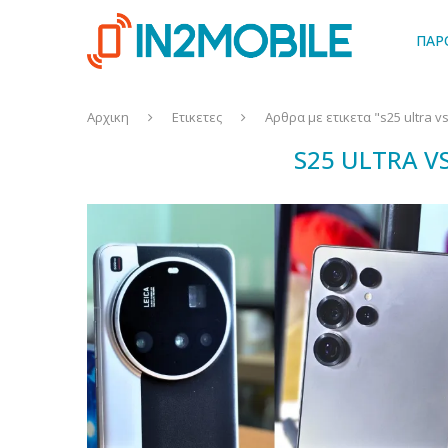
ΠΑΡ
Αρχικη
Ετικετες
Αρθρα με ετικετα "s25 ultra vs
S25 ULTRA V