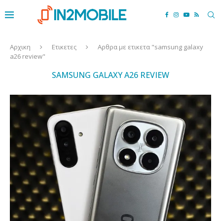
Αρχικη
Ετικετες
Αρθρα με ετικετα "samsung galaxy
a26 review"
SAMSUNG GALAXY A26 REVIEW