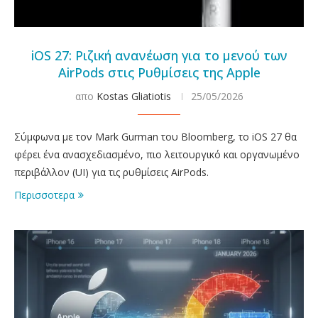
iOS 27: Ριζική ανανέωση για το μενού των
AirPods στις Ρυθμίσεις της Apple
απο
Kostas Gliatiotis
25/05/2026
Σύμφωνα με τον Mark Gurman του Bloomberg, το iOS 27 θα
φέρει ένα ανασχεδιασμένο, πιο λειτουργικό και οργανωμένο
περιβάλλον (UI) για τις ρυθμίσεις AirPods.
Περισσοτερα