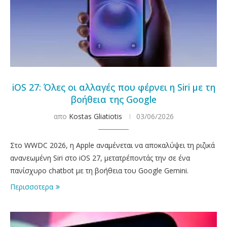
iOS 27: Όλες οι αλλαγές που φέρνει η Siri με τη
βοήθεια της Google
απο
Kostas Gliatiotis
03/06/2026
Στο WWDC 2026, η Apple αναμένεται να αποκαλύψει τη ριζικά
ανανεωμένη Siri στο iOS 27, μετατρέποντάς την σε ένα
πανίσχυρο chatbot με τη βοήθεια του Google Gemini.
Περισσοτερα