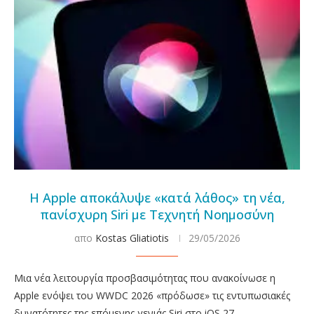
Η Apple αποκάλυψε «κατά λάθος» τη νέα,
πανίσχυρη Siri με Τεχνητή Νοημοσύνη
απο
Kostas Gliatiotis
29/05/2026
Μια νέα λειτουργία προσβασιμότητας που ανακοίνωσε η
Apple ενόψει του WWDC 2026 «πρόδωσε» τις εντυπωσιακές
δυνατότητες της επόμενης γενιάς Siri στο iOS 27.