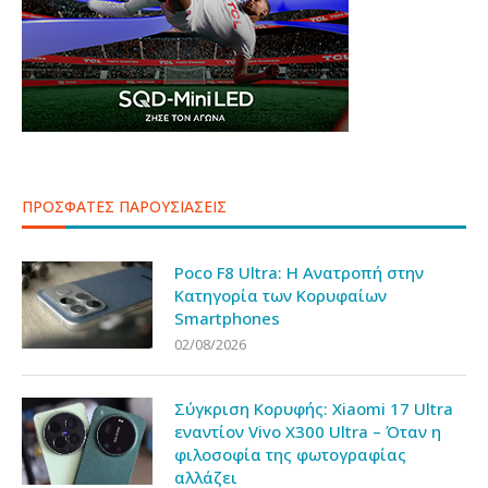
ΠΡΟΣΦΑΤΕΣ ΠΑΡΟΥΣΙΑΣΕΙΣ
Poco F8 Ultra: Η Ανατροπή στην
Κατηγορία των Κορυφαίων
Smartphones
02/08/2026
Σύγκριση Κορυφής: Xiaomi 17 Ultra
εναντίον Vivo X300 Ultra – Όταν η
φιλοσοφία της φωτογραφίας
αλλάζει