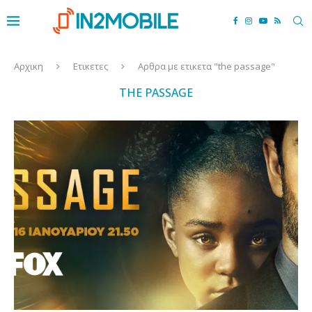
Αρχικη
Ετικετες
Αρθρα με ετικετα "the passage"
THE PASSAGE