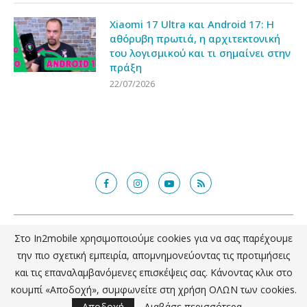
Xiaomi 17 Ultra και Android 17: Η
αθόρυβη πρωτιά, η αρχιτεκτονική
του λογισμικού και τι σημαίνει στην
πράξη
22/07/2026
@2018 - in2mobile.gr. All Right Reserved. Designed and developed by
Στο In2mobile xρησιμοποιούμε cookies για να σας παρέχουμε
mcde.gr
την πιο σχετική εμπειρία, απομνημονεύοντας τις προτιμήσεις
και τις επαναλαμβανόμενες επισκέψεις σας. Κάνοντας κλικ στο
ΕΠΙΣΤΡΟΦΗ ΣΤΗΝ ΚΟΡΥΦΗ
κουμπί «Αποδοχή», συμφωνείτε στη χρήση ΟΛΩΝ των cookies.
Αποδοχή
Διαβάσε περισσότερα