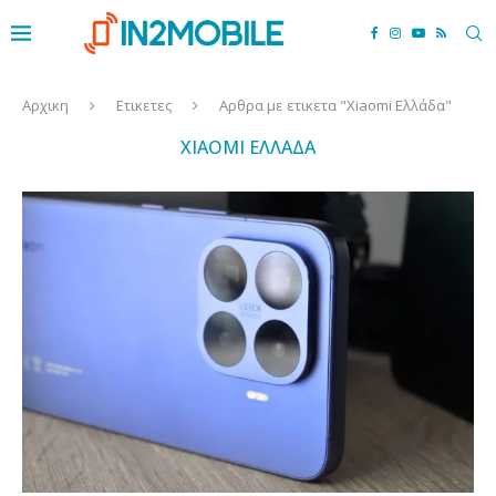
Αρχικη
Ετικετες
Αρθρα με ετικετα "Xiaomi Ελλάδα"
XIAOMI ΕΛΛΆΔΑ