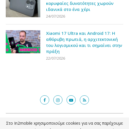
κορυφαίες δυνατότητες χωρούν
ιδανικά στο ένα χέρι
24/07/2026
Xiaomi 17 Ultra και Android 17: Η
αθόρυβη πρωτιά, η αρχιτεκτονική
του λογισμικού και τι σημαίνει στην
πράξη
22/07/2026
@2018 - in2mobile.gr. All Right Reserved. Designed and developed by
Στο In2mobile xρησιμοποιούμε cookies για να σας παρέχουμε
mcde.gr