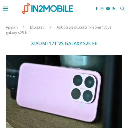
Αρχικη
Ετικετες
Αρθρα με ετικετα "xiaomi 17t vs
galaxy s25 fe"
XIAOMI 17T VS GALAXY S25 FE