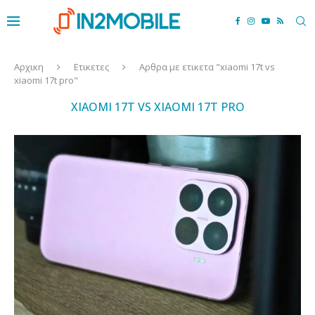
Αρχικη
Ετικετες
Αρθρα με ετικετα "xiaomi 17t vs
xiaomi 17t pro"
XIAOMI 17T VS XIAOMI 17T PRO