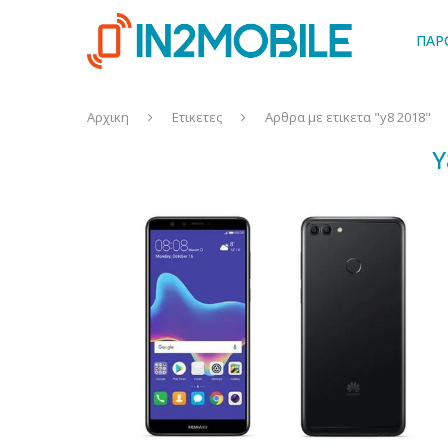
ΠΑΡ
Αρχικη
Ετικετες
Αρθρα με ετικετα "y8 2018"
Y