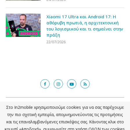
Xiaomi 17 Ultra και Android 17: Η
αθόρυβη πρωτιά, η αρχιτεκτονική
του λογισμικού και τι σημαίνει στην
πράξη
22/07/2026
@2018 - in2mobile.gr. All Right Reserved. Designed and developed by
Στο In2mobile xρησιμοποιούμε cookies για να σας παρέχουμε
mcde.gr
την πιο σχετική εμπειρία, απομνημονεύοντας τις προτιμήσεις
και τις επαναλαμβανόμενες επισκέψεις σας. Κάνοντας κλικ στο
ΕΠΙΣΤΡΟΦΗ ΣΤΗΝ ΚΟΡΥΦΗ
κουμπί «Αποδοχή», συμφωνείτε στη χρήση ΟΛΩΝ των cookies.