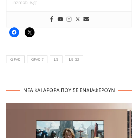
in2mobile.gr
G PAD
GPAD 7
LG
LG G3
NΕΑ ΚΑΙ ΑΡΘΡΑ ΠΟΥ ΣΕ ΕΝΔΙΑΦΕΡΟΥΝ