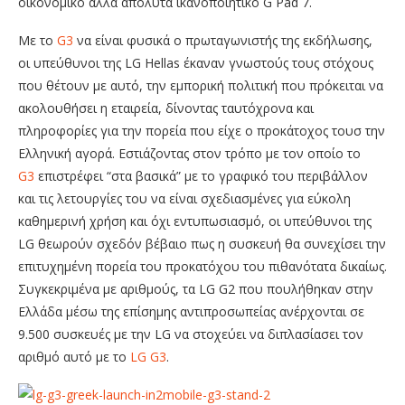
οικονομικό αλλά απόλυτα ικανοποιητικό G Pad 7.
Με το
G3
να είναι φυσικά ο πρωταγωνιστής της εκδήλωσης,
οι υπεύθυνοι της LG Hellas έκαναν γνωστούς τους στόχους
που θέτουν με αυτό, την εμπορική πολιτική που πρόκειται να
ακολουθήσει η εταιρεία, δίνοντας ταυτόχρονα και
πληροφορίες για την πορεία που είχε ο προκάτοχος τουσ την
Ελληνική αγορά. Εστιάζοντας στον τρόπο με τον οποίο το
G3
επιστρέφει “στα βασικά” με το γραφικό του περιβάλλον
και τις λετουργίες του να είναι σχεδιασμένες για εύκολη
καθημερινή χρήση και όχι εντυπωσιασμό, οι υπεύθυνοι της
LG θεωρούν σχεδόν βέβαιο πως η συσκευή θα συνεχίσει την
επιτυχημένη πορεία του προκατόχου του πιθανότατα δικαίως.
Συγκεκριμένα με αριθμούς, τα LG G2 που πουλήθηκαν στην
Ελλάδα μέσω της επίσημης αντιπροσωπείας ανέρχονται σε
9.500 συσκευές με την LG να στοχεύει να διπλασίασει τον
αριθμό αυτό με το
LG G3
.