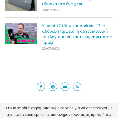
ιδανικά στο ένα χέρι
24/07/2026
Xiaomi 17 Ultra και Android 17: Η
αθόρυβη πρωτιά, η αρχιτεκτονική
του λογισμικού και τι σημαίνει στην
πράξη
22/07/2026
@2018 - in2mobile.gr. All Right Reserved. Designed and developed by
Στο In2mobile xρησιμοποιούμε cookies για να σας παρέχουμε
mcde.gr
την πιο σχετική εμπειρία, απομνημονεύοντας τις προτιμήσεις