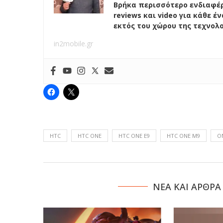
Βρήκα περισσότερο ενδιαφέρ
reviews και video για κάθε 
εκτός του χώρου της τεχνολ
in2mobile.gr
HTC
HTC ONE
HTC ONE E9
HTC ONE M9
O
NΕΑ ΚΑΙ ΑΡΘΡΑ