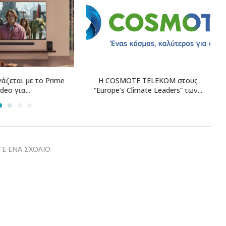
E TELEKOM στους
Η Revolut Bank λαμβάνει την
1
imate Leaders” των...
έγκριση της Τράπεζας...
Ε ΕΝΑ ΣΧΟΛΙΟ