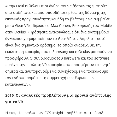
«Στην Oculus θέλουμε οι άνθρωποι να ζήσουν τις εμπειρίες
από οτιδήποτε και από οπουδήποτε μέσω της δύναμης της
εικονικής πραγματικότητας και ήδη το βλέπουμε να συμβαίνει
με το Gear VR», δήλωσε ο Max Cohen, Επικεφαλής του Mobile
στην Oculus. «Πρόσφατα ανακοινώσαμε ότι ένα εκατομμύριο
άνθρωποι χρησιμοποίησαν το Gear VR τον Απρίλιο – αυτό
είναι ένα σημαντικό ορόσημο, το οποίο αναδεικνύει την
εκπληκτική εμπειρία, που η Samsung και η Oculus μπορούν να
προσφέρουν. Ο συνδυασμός του hardware και του software
παρέχει την απόλυτη VR εμπειρία που προσφέρουν τα κινητά
σήμερα και ανυπομονούμε να συνεχίσουμε να προκαλούμε
τον ενθουσιασμό και τη συμμετοχή των Ευρωπαίων
καταναλωτών».
2016: Οι αναλυτές προβλέπουν μια χρονιά ανάπτυξης
για το VR
Η εταιρεία αναλύσεων CCS Insight προβλέπει ότι τα έσοδα