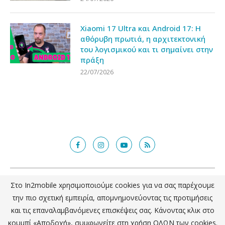
Xiaomi 17 Ultra και Android 17: Η
αθόρυβη πρωτιά, η αρχιτεκτονική
του λογισμικού και τι σημαίνει στην
πράξη
22/07/2026
@2018 - in2mobile.gr. All Right Reserved. Designed and developed by
Στο In2mobile xρησιμοποιούμε cookies για να σας παρέχουμε
mcde.gr
την πιο σχετική εμπειρία, απομνημονεύοντας τις προτιμήσεις
και τις επαναλαμβανόμενες επισκέψεις σας. Κάνοντας κλικ στο
ΕΠΙΣΤΡΟΦΗ ΣΤΗΝ ΚΟΡΥΦΗ
κουμπί «Αποδοχή», συμφωνείτε στη χρήση ΟΛΩΝ των cookies.