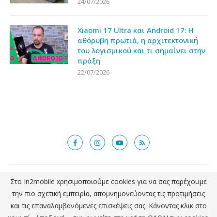
24/07/2026
Xiaomi 17 Ultra και Android 17: Η
αθόρυβη πρωτιά, η αρχιτεκτονική
του λογισμικού και τι σημαίνει στην
πράξη
22/07/2026
@2018 - in2mobile.gr. All Right Reserved. Designed and developed by
Στο In2mobile xρησιμοποιούμε cookies για να σας παρέχουμε
mcde.gr
την πιο σχετική εμπειρία, απομνημονεύοντας τις προτιμήσεις
και τις επαναλαμβανόμενες επισκέψεις σας. Κάνοντας κλικ στο
ΕΠΙΣΤΡΟΦΗ ΣΤΗΝ ΚΟΡΥΦΗ