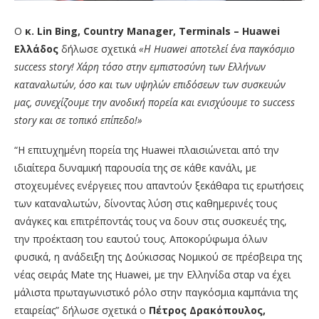
Ο
κ.
Lin
Bing
,
Country
Manager
,
Terminals
–
Huawei
Ελλάδος
δήλωσε σχετικά
«Η
Huawei
αποτελεί ένα παγκόσμιο
success
story
! Χάρη τόσο στην εμπιστοσύνη των Ελλήνων
καταναλωτών, όσο και των υψηλών επιδόσεων των συσκευών
μας, συνεχίζουμε την ανοδική πορεία και ενισχύουμε το
success
story
και σε τοπικό επίπεδο!»
“Η επιτυχημένη πορεία της Huawei πλαισιώνεται από την
ιδιαίτερα δυναμική παρουσία της σε κάθε κανάλι, με
στοχευμένες ενέργειες που απαντούν ξεκάθαρα τις ερωτήσεις
των καταναλωτών, δίνοντας λύση στις καθημερινές τους
ανάγκες και επιτρέποντάς τους να δουν στις συσκευές της,
την προέκταση του εαυτού τους. Αποκορύφωμα όλων
φυσικά, η ανάδειξη της Δούκισσας Νομικού σε πρέσβειρα της
νέας σειράς Mate της Huawei, με την Ελληνίδα σταρ να έχει
μάλιστα πρωταγωνιστικό ρόλο στην παγκόσμια καμπάνια της
εταιρείας” δήλωσε σχετικά ο
Πέτρος Δρακόπουλος,