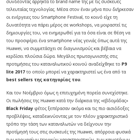
συνδέοντας άρρηκτα το brand name της με τις συσκευές
τελευταίας τεχνολογίας. Μέσα στον έναν μήνα που διήρκεσαν
οι ενέργειες του Smartphone Festival, το κοινό είχε τη
δυνατότητα να πάρει μέρος σε workshops, να μοιραστεί τις
δημιουργίες του, να ενημερωθεί για τα όσα είναι σε θέση να
του προσφέρει ένα smartphone νέας γενιάς όπως αυτά της
Huawei, να συμμετάσχει σε διαγωνισμούς και βέβαια να
κερδίσει πλούσια δώρα. Μεγάλος πρωταγωνιστής στις
προτιμήσεις του καταναλωτικού κοινού αναδείχθηκε το
P
9
lite
2017
το οποίο μπορεί να χαρακτηριστεί ως ένα από τα
best
sellers
της κατηγορίας του
.
Και τον Νοέμβριο όμως η επιτυχημένη πορεία συνεχίστηκε.
Οι πωλήσεις της Huawei κατά την διάρκεια της «εβδομάδας»
Black
Friday
φέτος ξεπέρασαν ακόμα και τις πιο αισιόδοξες
προβλέψεις, καταδεικνύοντας με τον πλέον χαρακτηριστικό
τρόπο την τάση των καταναλωτών να δείχνουν την
προτίμησή τους στις συσκευές της Huawei, απόρροια φυσικά
των κορυφαίων τεχνικών χαρακτηριστικών, των καινοτόμων