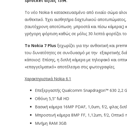
Sprocket αξίας 139€
.
Το νέο Nokia 6 κατασκευασμένο από ενιαίο σώμα αλουμι
ανθεκτικό. Έχει αισθητήρα δαχτυλικού αποτυπώματος, 
(ταυτόχρονη αποτύπωση μπροστά και πίσω κάμερας) κ
γρήγορη φόρτιση καθώς σε μόλις 30 λεπτά φορτίζει το
Το
Nokia 7
Plus
ξεχωρίζει για την ανθεκτική και prem
του δυνατότητες σε συνδυασμό με την εξαιρετικής διάρ
κάποιος!. Επίσης, η διπλή κάμερα με τηλεφακό και οπτ
«επαγγελματικό» αποτέλεσμα στις φωτογραφίες.
Χαρακτηριστικά
Nokia 6.1
Επεξεργαστής Qualcomm Snapdragon™ 630 2,2 
Οθόνη 5,5’’ full HD
Βασική κάμερα 16MP PDAF, 1,0um, f/2, φλας δι
Μπροστινή κάμερα 8MP FF, 1,12um, f/2, Οπτικό π
Μνήμη RAM 3GB