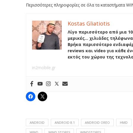
Περισσότερες πληροφορίες σε όλα τα καταστήματα WI
Kostas Gliatiotis
Λίγο περισσότερο από μια 10
μερικές… χιλιάδες τηλέφωνα
Βρήκα περισσότερο ενδιαφέρ
reviews και video για κάθε 
εκτός του χώρου της τεχνολ
in2mobile.gr
ANDROID
ANDROID 8.1
ANDROID OREO
HMD
WIND
WIND STORES
WINDSTORES