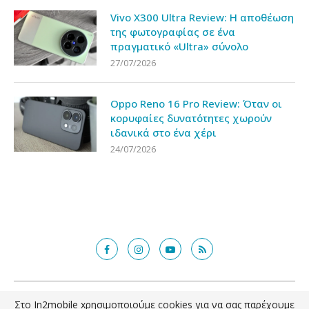
Vivo X300 Ultra Review: Η αποθέωση
της φωτογραφίας σε ένα
πραγματικό «Ultra» σύνολο
27/07/2026
Oppo Reno 16 Pro Review: Όταν οι
κορυφαίες δυνατότητες χωρούν
ιδανικά στο ένα χέρι
24/07/2026
@2018 - in2mobile.gr. All Right Reserved. Designed and developed by
Στο In2mobile xρησιμοποιούμε cookies για να σας παρέχουμε