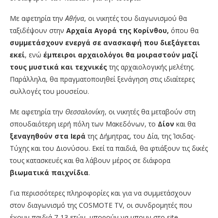
Με αφετηρία την
Αθήνα
, οι νικητές του διαγωνισμού θα
ταξιδέψουν στην
Αρχαία Αγορά της Κορίνθου,
όπου θα
συμμετάσχουν ενεργά σε ανασκαφή που διεξάγεται
εκεί
, ενώ
έμπειροι αρχαιολόγοι θα μοιραστούν μαζί
τους μυστικά και τεχνικές
της αρχαιολογικής μελέτης.
Παράλληλα, θα πραγματοποιηθεί ξενάγηση στις ιδιαίτερες
συλλογές του μουσείου.
Με αφετηρία την
Θεσσαλονίκη
, οι νικητές θα μεταβούν στη
σπουδαιότερη ιερή πόλη των Μακεδόνων, το
Δίον
και θα
ξεναγηθούν στα Ιερά
της Δήμητρας, του Δία, της Ίσιδας-
Τύχης και του Διονύσου. Εκεί τα παιδιά, θα φτιάξουν τις δικές
τους κατασκευές και θα λάβουν μέρος σε διάφορα
βιωματικά παιχνίδια
.
Για περισσότερες πληροφορίες και για να συμμετάσχουν
στον διαγωνισμό της COSMOTE TV, οι συνδρομητές που
έχουν παιδιά 7-13 ετών, μπορούν να μπουν στο site