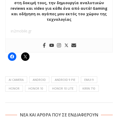
στη δοκιμή τους, την δημιουργία αναλυτικών
reviews και video για κάθε ένα από αυτά! Gaming
και οδήγηση οι αγάπες μου εκτός του χώρου της
τεχνολογίας
in2mobile.gr
AI CAMERA
ANDROID
ANDROID 9 PIE
EMUI 9
HONOR
HONOR 10
HONOR 10 LITE
KIRIN 710
NΕΑ ΚΑΙ ΑΡΘΡΑ ΠΟΥ ΣΕ ΕΝΔΙΑΦΕΡΟΥΝ