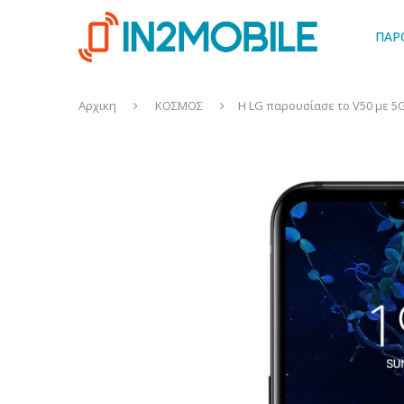
ΠΑΡ
Αρχικη
ΚΟΣΜΟΣ
Η LG παρουσίασε το V50 με 5