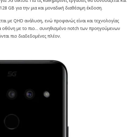
ια 5G δίκτυα. Για τις καθημερινές εργασίες θα συνδυάζεται και
28 GB για την μια και μοναδική διαθέσιμη έκδοση.
χεται με QHD ανάλυση, ενώ προφανώς είναι και τεχνολογίας
 μια οθόνη με το πιο… συνηθισμένο notch των προηγούμενων
ύνται πιο διαδεδομένες πλέον.