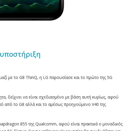
 υποστήριξη
αζί με το G8 ThinQ, η LG παρουσίασε και το πρώτο της 5G
τα, δείχνει να είναι σχεδιασμένο με βάση αυτή κυρίως, αφού
από από το G8 αλλά και το αμέσως προηγούμενο V40 της
napdragon 855 της Qualcomm, αφού είναι πρακτικά ο μοναδικός