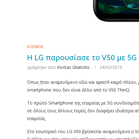
ΚΟΣΜΟΣ
Η LG παρουσίασε το V50 με 5G
γράφτηκε απο
Kostas Gliatiotis
24/02/2019
Όπως ήταν αναμενόμενο εδώ και αρκετ9 καιρό πλέον, μ
smartphone που δεν είναι άλλο από το V50 ThinQ.
Το πρώτο Smartphone της εταιρείας με 5G συνδεσιμότη
σε όλους τους άλλους τομείς δεν διαφέρει ιδιαίτερα 
εταιρείας.
Στο εσωτερικό του LG V50 βρίσκεται αναμενόμενα ο S