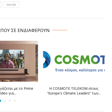
XIAOMI
 ΠΟΥ ΣΕ ΕΝΔΙΑΦΕΡΟΥΝ
E TELEKOM στους
Η Revolut Bank λαμβάνει την
1
imate Leaders” των...
έγκριση της Τράπεζας...