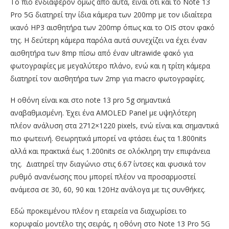
Το πιο ενδιαφέρον όμως από αυτά, είναι ότι και το Note 13
Pro 5G διατηρεί την ίδια κάμερα των 200mp με τον ιδιαίτερα
ικανό HP3 αισθητήρα των 200mp όπως και το OIS στον φακό
της. Η δεύτερη κάμερα παρόλα αυτά συνεχίζει να έχει έναν
αισθητήρα των 8mp πίσω από έναν ultrawide φακό για
φωτογραφίες με μεγαλύτερο πλάνο, ενώ και η τρίτη κάμερα
διατηρεί τον αισθητήρα των 2mp για macro φωτογραφίες.
H οθόνη είναι και στο note 13 pro 5g σημαντικά
αναβαθμισμένη. Έχει ένα AMOLED Panel με υψηλότερη
πλέον ανάλυση στα 2712×1220 pixels, ενώ είναι και σημαντικά
πιο φωτεινή. Θεωρητικά μπορεί να φτάσει έως τα 1.800nits
αλλά και πρακτικά έως 1.200nits σε ολόκληρη την επιφάνεια
της. Διατηρεί την διαγώνιο στις 6.67 ίντσες και φυσικά τον
ρυθμό ανανέωσης που μπορεί πλέον να προσαρμοστεί
ανάμεσα σε 30, 60, 90 και 120Hz ανάλογα με τις συνθήκες.
Eδώ προκειμένου πλέον η εταιρεία να διαχωρίσει το
κορυφαίο μοντέλο της σειράς, η οθόνη στο Note 13 Pro 5G