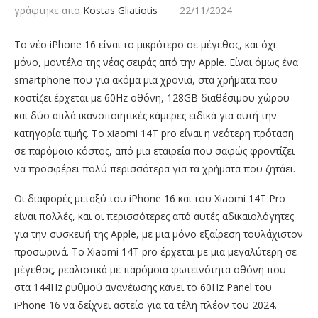
γράφτηκε απο
Kostas Gliatiotis
22/11/2024
Το νέο iPhone 16 είναι το μικρότερο σε μέγεθος, και όχι
μόνο, μοντέλο της νέας σειράς από την Apple. Είναι όμως ένα
smartphone που για ακόμα μια χρονιά, στα χρήματα που
κοστίζει έρχεται με 60Hz οθόνη, 128GB διαθέσιμου χώρου
και δύο απλά ικανοποιητικές κάμερες ειδικά για αυτή την
κατηγορία τιμής. Το xiaomi 14T pro είναι η νεότερη πρόταση
σε παρόμοιο κόστος, από μια εταιρεία που σαφώς φροντίζει
να προσφέρει πολύ περισσότερα για τα χρήματα που ζητάει.
Οι διαφορές μεταξύ του iPhone 16 και του Xiaomi 14T Pro
είναι πολλές, και οι περισσότερες από αυτές αδικαιολόγητες
για την συσκευή της Apple, με μια μόνο εξαίρεση τουλάχιστον
προσωρινά. Το Xiaomi 14T pro έρχεται με μια μεγαλύτερη σε
μέγεθος, ρεαλιστικά με παρόμοια φωτεινότητα οθόνη που
στα 144Hz ρυθμού ανανέωσης κάνει το 60Hz Panel του
iPhone 16 να δείχνει αστείο για τα τέλη πλέον του 2024.