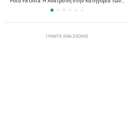
Σύγκριση Κορυφής: Xiaomi 17 Ultra εναντίον Vivo
X300...
ΓΡΑΨΤΕ ΕΝΑ ΣΧΟΛΙΟ