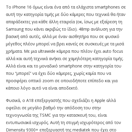
Το iPhone 16 όμως είναι ένα από τα ελάχιστα smartphones σε
αυτή την κατηγορία τιμής με δύο κάμερες που τεχνικά θα ήταν
απαράδεκτες για κάθε άλλη εταιρεία (οκ, ίσως με εξαίρεση τη
Samsung που κάνει ακριβώς το ίδιο). 48mp ανάλυση για την
βασική από αυτές, αλλά με έναν αισθητήρα που σε φυσικό
μέγεθος πλέον μπορεί να βρει κανείς σε συσκευές με τα μισά
χρήματα. Με μια ultrawide κάμερα που πλέον έχει auto focus
αλλά και αυτή τεχνικά ανήκει σε χαμηλότερη κατηγορία τιμής.
Αλλά είναι και το μοναδικό smartphone στην κατηγορία του
που “μπορεί” να έχει δύο κάμερες, χωρίς καμία που να
προσφέρει οπτικό zoom σε οποιοδήποτε επίπεδο και για
κάποιο λόγο αυτό να είναι αποδεκτό.
Φυσικά, ο Α18 επεξεργαστής που σχεδιάζει η Apple αλλά
οφείλει σε μεγάλο βαθμό την απόδοση του στην
τεχνογνωσία της TSMC για την κατασκευή του, είναι
εντυπωσιακά ισχυρός. Αυτή τη στιγμή ισχυρότερος από τον
Dimensity 9300+ επεξεργαστή της mediatek που έχει στο