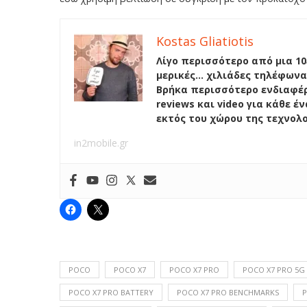
Kostas Gliatiotis
Λίγο περισσότερο από μια 10
μερικές… χιλιάδες τηλέφωνα
Βρήκα περισσότερο ενδιαφέρ
reviews και video για κάθε 
εκτός του χώρου της τεχνολ
in2mobile.gr
POCO
POCO X7
POCO X7 PRO
POCO X7 PRO 5G
POCO X7 PRO BATTERY
POCO X7 PRO BENCHMARKS
P