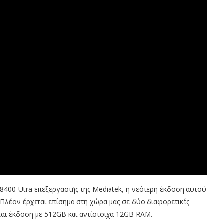
 8400-Utra επεξεργαστής της Mediatek, η νεότερη έκδοση αυτού
 Πλέον έρχεται επίσημα στη χώρα μας σε δύο διαφορετικές
αι έκδοση με 512GB και αντίστοιχα 12GB RAM.