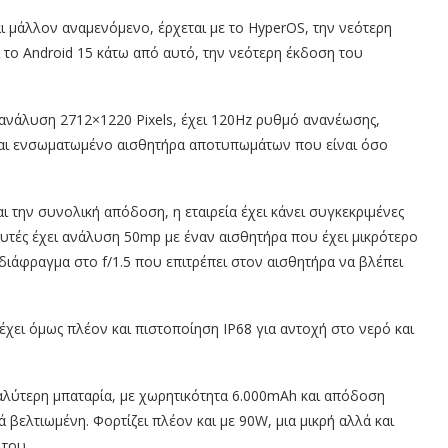
ι μάλλον αναμενόμενο, έρχεται με το HyperOS, την νεότερη
ι το Android 15 κάτω από αυτό, την νεότερη έκδοση του
ανάλυση 2712×1220 Pixels, έχει 120Hz ρυθμό ανανέωσης,
αι ενσωματωμένο αισθητήρα αποτυπωμάτων που είναι όσο
αι την συνολική απόδοση, η εταιρεία έχει κάνει συγκεκριμένες
αυτές έχει ανάλυση 50mp με έναν αισθητήρα που έχει μικρότερο
 διάφραγμα στο f/1.5 που επιτρέπει στον αισθητήρα να βλέπει
χει όμως πλέον και πιστοποίηση ΙΡ68 για αντοχή στο νερό και
γαλύτερη μπαταρία, με χωρητικότητα 6.000mAh και απόδοση
 βελτιωμένη. Φορτίζει πλέον και με 90W, μια μικρή αλλά και
 του.