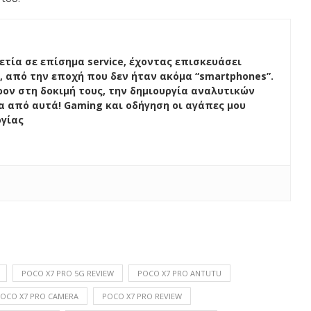
ετία σε επίσημα service, έχοντας επισκευάσει
, από την εποχή που δεν ήταν ακόμα “smartphones”.
ον στη δοκιμή τους, την δημιουργία αναλυτικών
ένα από αυτά! Gaming και οδήγηση οι αγάπες μου
ογίας
POCO X7 PRO 5G REVIEW
POCO X7 PRO ANTUTU
OCO X7 PRO CAMERA
POCO X7 PRO REVIEW