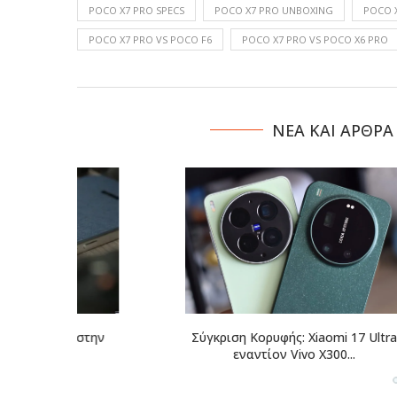
POCO X7 PRO SPECS
POCO X7 PRO UNBOXING
POCO X
POCO X7 PRO VS POCO F6
POCO X7 PRO VS POCO X6 PRO
NΕΑ ΚΑΙ ΑΡΘΡΑ
οπή στην
Σύγκριση Κορυφής: Xiaomi 17 Ultra
Vivo X300 Ul
εναντίον Vivo X300...
της 