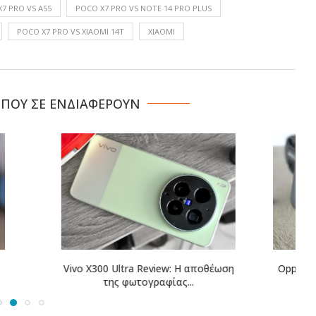
7 PRO VS A55
POCO X7 PRO VS NOTE 14 PRO PLUS
POCO X7 PRO VS XIAOMI 14T
XIAOMI
 ΠΟΥ ΣΕ ΕΝΔΙΑΦΕΡΟΥΝ
tra Review: Η αποθέωση
Oppo Reno 16 Pro Review: Όταν οι
φωτογραφίας...
κορυφαίες...