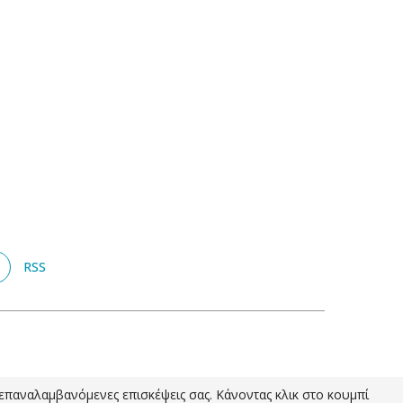
RSS
ς επαναλαμβανόμενες επισκέψεις σας. Κάνοντας κλικ στο κουμπί