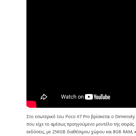
Στο εσωτερικό του Poco X7 Pro βρίσκεται ο Dimensity
που είχε το αμέσως προηγούμενο μοντέλο της σειράς.
εκδόσεις, με 256GB διαθέσιμου χώρου και 8GB RAM, κ