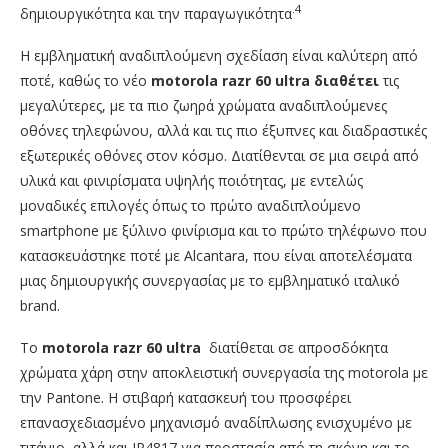
.4
δημιουργικότητα και την παραγωγικότητα
Η εμβληματική αναδιπλούμενη σχεδίαση είναι καλύτερη από
ποτέ, καθώς το νέο
motorola razr 60 ultra διαθέτει
τις
μεγαλύτερες, με τα πιο ζωηρά χρώματα αναδιπλούμενες
οθόνες τηλεφώνου, αλλά και τις πιο έξυπνες και διαδραστικές
εξωτερικές οθόνες στον κόσμο. Διατίθενται σε μια σειρά από
υλικά και φινιρίσματα υψηλής ποιότητας, με εντελώς
μοναδικές επιλογές όπως το πρώτο αναδιπλούμενο
smartphone με ξύλινο φινίρισμα και το πρώτο τηλέφωνο που
κατασκευάστηκε ποτέ με Alcantara, που είναι αποτελέσματα
μιας δημιουργικής συνεργασίας με το εμβληματικό ιταλικό
brand.
Το
motorola
razr
60
ultra
διατίθεται σε απροσδόκητα
χρώματα χάρη στην αποκλειστική συνεργασία της motorola με
την Pantone. Η στιβαρή κατασκευή του προσφέρει
επανασχεδιασμένο μηχανισμό αναδίπλωσης ενισχυμένο με
τιτάνιο, αλλά και IP4817 για προστασία από τη σκόνη και το