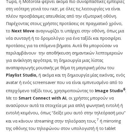
Τώρα, η Motorola φέρνει ακόμα πιο συναρπαστικές εμπειρίες
στη νεότερη γενιά του razr, με όλες τις λειτουργίες να είναι
πλέον προσβάσιμες απευθείας από την εξωτερική οθόνη.
Παρέχοντας στους χρήστες προτάσεις σε πραγματικό χρόνο,
το
Next Move
αναγνωρίζει τι υπάρχει στην οθόνη, όπως μια
νέα συνταγή ή το δρομολόγιο για ένα ταξίδι και προσφέρει
προτάσεις για τα επόμενα βήματα. Αυτά θα μπορούσαν να
περιλαμβάνουν την αποθήκευση σημαντικών λεπτομερειών
για ανάκληση αργότερα, τη δημιουργία μιας λίστας
αναπαραγωγής μουσικής με θέμα τη μαγειρική μέσω του
Playlist Studio,
ή ακόμα και τη δημιουργία μίας εικόνας, ενός
avatar ή ενός screensaver που να είναι εμπνευσμένο από το
6
επερχόμενο ταξίδι τους, χρησιμοποιώντας το
Image Studio
.
Με το
Smart Connect with AI
, οι χρήστες μπορούν να
ανασύρουν αυτά τα στοιχεία με μια απλή φωνητική εντολή ή
εντολή κειμένου, όπως “δείξε μου αυτό στην τηλεόρασή μου”
7
και να κάνουν streaming στην τηλεόραση τους
ή mirroring
της οθόνης του τηλεφώνου στον υπολογιστή ή το tablet