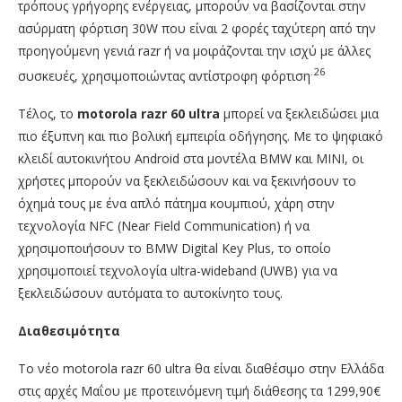
τρόπους γρήγορης ενέργειας, μπορούν να βασίζονται στην
ασύρματη φόρτιση 30W που είναι 2 φορές ταχύτερη από την
προηγούμενη γενιά razr ή να μοιράζονται την ισχύ με άλλες
.26
συσκευές, χρησιμοποιώντας αντίστροφη φόρτιση
Τέλος, το
motorola
razr
60
ultra
μπορεί να ξεκλειδώσει μια
πιο έξυπνη και πιο βολική εμπειρία οδήγησης. Με το ψηφιακό
κλειδί αυτοκινήτου Android στα μοντέλα BMW και MINI, οι
χρήστες μπορούν να ξεκλειδώσουν και να ξεκινήσουν το
όχημά τους με ένα απλό πάτημα κουμπιού, χάρη στην
τεχνολογία NFC (Near Field Communication) ή να
χρησιμοποιήσουν το BMW Digital Key Plus, το οποίο
χρησιμοποιεί τεχνολογία ultra-wideband (UWB) για να
ξεκλειδώσουν αυτόματα το αυτοκίνητο τους.
Διαθεσιμότητα
Το νέο motorola razr 60 ultra θα είναι διαθέσιμο στην Ελλάδα
στις αρχές Μαΐου με προτεινόμενη τιμή διάθεσης τα 1299,90€