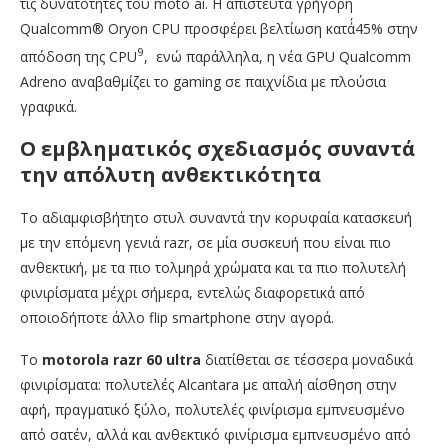
τις δυνατότητες του moto ai. Η απίστευτα γρήγορη
Qualcomm® Oryon CPU προσφέρει βελτίωση κατά΄45% στην
9
απόδοση της CPU
, ενώ παράλληλα, η νέα GPU Qualcomm
Adreno αναβαθμίζει το gaming σε παιχνίδια με πλούσια
γραφικά.
Ο εμβληματικός σχεδιασμός συναντά
την απόλυτη ανθεκτικότητα
Το αδιαμφισβήτητο στυλ συναντά την κορυφαία κατασκευή
με την επόμενη γενιά razr, σε μία συσκευή που είναι πιο
ανθεκτική, με τα πιο τολμηρά χρώματα και τα πιο πολυτελή
φινιρίσματα μέχρι σήμερα, εντελώς διαφορετικά από
οποιοδήποτε άλλο flip smartphone στην αγορά.
Το
motorola razr 60 ultra
διατίθεται σε τέσσερα μοναδικά
φινιρίσματα: πολυτελές Alcantara με απαλή αίσθηση στην
αφή, πραγματικό ξύλο, πολυτελές φινίρισμα εμπνευσμένο
από σατέν, αλλά και ανθεκτικό φινίρισμα εμπνευσμένο από