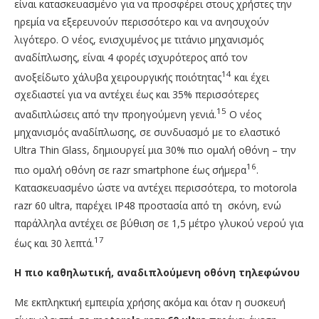
είναι κατασκευασμένο για να προσφέρει στους χρήστες την
ηρεμία να εξερευνούν περισσότερο και να ανησυχούν
λιγότερο. O νέoς, ενισχυμένος με τιτάνιο μηχανισμός
αναδίπλωσης, είναι 4 φορές ισχυρότερος από τον
14
ανοξείδωτο χάλυβα χειρουργικής ποιότητας
και έχει
σχεδιαστεί για να αντέχει έως και 35% περισσότερες
15
αναδιπλώσεις από την προηγούμενη γενιά.
O νέoς
μηχανισμός αναδίπλωσης, σε συνδυασμό με το ελαστικό
Ultra Thin Glass, δημιουργεί μια 30% πιο ομαλή οθόνη – την
16
πιο ομαλή οθόνη σε razr smartphone έως σήμερα
.
Κατασκευασμένο ώστε να αντέχει περισσότερα, το motorola
razr 60 ultra, παρέχει IP48 προστασία από τη σκόνη, ενώ
παράλληλα αντέχει σε βύθιση σε 1,5 μέτρο γλυκού νερού για
17
έως και 30 λεπτά.
Η πιο καθηλωτική, αναδιπλούμενη οθόνη τηλεφώνου
Με εκπληκτική εμπειρία χρήσης ακόμα και όταν η συσκευή