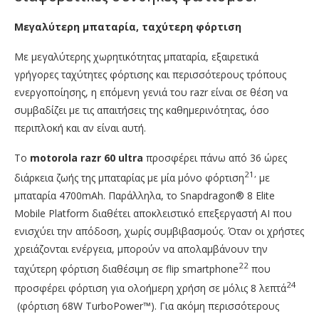
Μεγαλύτερη μπαταρία, ταχύτερη φόρτιση
Με μεγαλύτερης χωρητικότητας μπαταρία, εξαιρετικά
γρήγορες ταχύτητες φόρτισης και περισσότερους τρόπους
ενεργοποίησης, η επόμενη γενιά του razr είναι σε θέση να
συμβαδίζει με τις απαιτήσεις της καθημερινότητας, όσο
περιπλοκή και αν είναι αυτή.
Το
motorola
razr
60
ultra
προσφέρει πάνω από 36 ώρες
21,
διάρκεια ζωής της μπαταρίας με μία μόνο φόρτιση
με
μπαταρία 4700mAh. Παράλληλα, το Snapdragon® 8 Elite
Mobile Platform διαθέτει αποκλειστικό επεξεργαστή AI που
ενισχύει την απόδοση, χωρίς συμβιβασμούς. Όταν οι χρήστες
χρειάζονται ενέργεια, μπορούν να απολαμβάνουν την
22
ταχύτερη φόρτιση διαθέσιμη σε flip smartphone
που
24
προσφέρει φόρτιση για ολοήμερη χρήση σε μόλις 8 λεπτά
(φόρτιση 68W TurboPower™). Για ακόμη περισσότερους