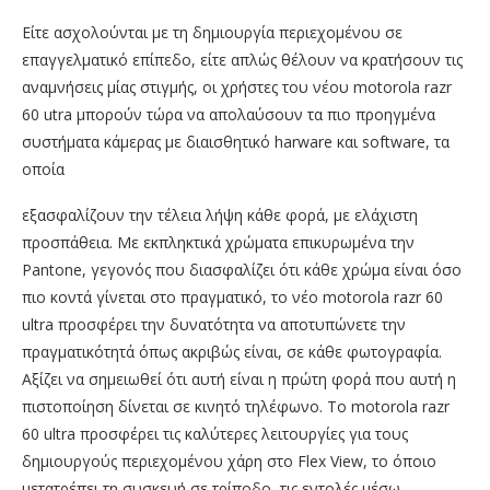
Είτε ασχολούνται με τη δημιουργία περιεχομένου σε
επαγγελματικό επίπεδο, είτε απλώς θέλουν να κρατήσουν τις
αναμνήσεις μίας στιγμής, οι χρήστες του νέου motorola razr
60 utra μπορούν τώρα να απολαύσουν τα πιο προηγμένα
συστήματα κάμερας με διαισθητικό harware και software, τα
οποία
εξασφαλίζουν την τέλεια λήψη κάθε φορά, με ελάχιστη
προσπάθεια. Με εκπληκτικά χρώματα επικυρωμένα την
Pantone, γεγονός που διασφαλίζει ότι κάθε χρώμα είναι όσο
πιο κοντά γίνεται στο πραγματικό, το νέο motorola razr 60
ultra προσφέρει την δυνατότητα να αποτυπώνετε την
πραγματικότητά όπως ακριβώς είναι, σε κάθε φωτογραφία.
Αξίζει να σημειωθεί ότι αυτή είναι η πρώτη φορά που αυτή η
πιστοποίηση δίνεται σε κινητό τηλέφωνο. Το motorola razr
60 ultra προσφέρει τις καλύτερες λειτουργίες για τους
δημιουργούς περιεχομένου χάρη στο Flex View, το όποιο
μετατρέπει τη συσκευή σε τρίποδο, τις εντολές μέσω