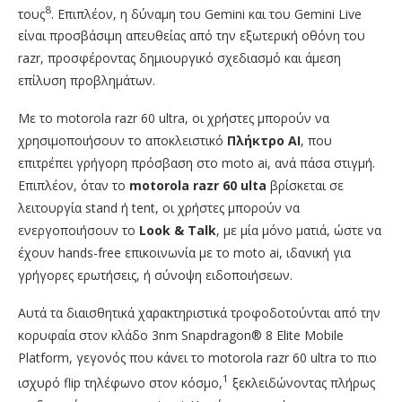
8
τους
. Επιπλέον, η δύναμη του Gemini και του Gemini Live
είναι προσβάσιμη απευθείας από την εξωτερική οθόνη του
razr, προσφέροντας δημιουργικό σχεδιασμό και άμεση
επίλυση προβλημάτων.
Με το motorola razr 60 ultra, οι χρήστες μπορούν να
χρησιμοποιήσουν το αποκλειστικό
Πλήκτρο
AI
, που
επιτρέπει γρήγορη πρόσβαση στο moto ai, ανά πάσα στιγμή.
Επιπλέον, όταν το
motorola
razr
60
ulta
βρίσκεται σε
λειτουργία stand ή tent, οι χρήστες μπορούν να
ενεργοποιήσουν το
Look
&
Talk
, με μία μόνο ματιά, ώστε να
έχουν hands-free επικοινωνία με το moto ai, ιδανική για
γρήγορες ερωτήσεις, ή σύνοψη ειδοποιήσεων.
Αυτά τα διαισθητικά χαρακτηριστικά τροφοδοτούνται από την
κορυφαία στον κλάδο 3nm Snapdragon® 8 Elite Mobile
Platform, γεγονός που κάνει το motorola razr 60 ultra το πιο
1
ισχυρό flip τηλέφωνο στον κόσμο,
ξεκλειδώνοντας πλήρως