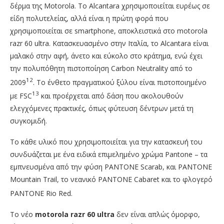
δέρμα της Motorola. Το Alcantara χρησιμοποιείται ευρέως σε
είδη πολυτελείας, αλλά είναι η πρώτη φορά που
χρησιμοποιείται σε smartphone, αποκλειστικά στο motorola
razr 60 ultra. Κατασκευασμένο στην Ιταλία, το Alcantara είναι
μαλακό στην αφή, άνετο και εύκολο στο κράτημα, ενώ έχει
την πολυπόθητη πιστοποίηση Carbon Neutrality από το
12
2009
. Το ένθετο πραγματικού ξύλου είναι πιστοποιημένο
13
με FSC
και προέρχεται από δάση που ακολουθούν
ελεγχόμενες πρακτικές, όπως φύτευση δέντρων μετά τη
συγκομιδή.
Το κάθε υλικό που χρησιμοποιείται για την κατασκευή του
συνδυάζεται με ένα ειδικά επιμελημένο χρώμα Pantone – τα
εμπνευσμένα από την φύση PANTONE Scarab, και PANTONE
Mountain Trail, το νεανικό PANTONE Cabaret και το φλογερό
PANTONE Rio Red.
Το νέο
motorola
razr
60
ultra
δεν είναι απλώς όμορφο,