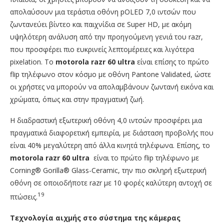
απολαύσουν μια τεράστια οθόνη pOLED 7,0 ιντσών που
ζωντανεύει βίντεο και παιχνίδια σε Super HD, με ακόμη
υψηλότερη ανάλυση από την προηγούμενη γενιά του razr,
που προσφέρει πιο ευκρινείς λεπτομέρειες και λιγότερα
pixelation. Το
motorola razr 60 ultra
είναι επίσης το πρώτο
flip τηλέφωνο στον κόσμο με οθόνη Pantone Validated, ώστε
οι χρήστες να μπορούν να απολαμβάνουν ζωντανή εικόνα και
χρώματα, όπως και στην πραγματική ζωή.
Η διαδραστική εξωτερική οθόνη 4,0 ιντσών προσφέρει μια
πραγματικά διαφορετική εμπειρία, με διάσταση προβολής που
είναι 40% μεγαλύτερη από άλλα κινητά τηλέφωνα. Επίσης, το
motorola razr 60 ultra
είναι το πρώτο flip τηλέφωνο με
Corning® Gorilla® Glass-Ceramic, την πιο σκληρή εξωτερική
οθόνη σε οποιοδήποτε razr με 10 φορές καλύτερη αντοχή σε
19
πτώσεις.
Τεχνολογία αιχμής στο σύστημα της κάμερας