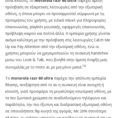
είναι κλειστή, το
motorola razr 60 ultra
παρέχει άμεση
πρόσβαση σε εξαιρετικές λειτουργίες από την εξωτερική
οθόνη, η όποια μπορει να προσαρμοστεί σύμφωνα με τις
προτιμήσεις του χρήστη, με ειδικά πάνελ για πληροφορίες
επικοινωνίας, playlists μουσικής, εφαρμογές επικοινωνίας,
πρόβλεψη καιρού και πολλά άλλα. Η εμπειρία χρήσης γίνεται
ακόμα καλύτερη με την πρόσβαση στις λειτουργίες Catch Me
Up και Pay Attention από την εξωτερική οθόνη, ενώ οι
χρήστες μπορούν να χρησιμοποιούν τη συσκευή handsfree
μεσω του Look & Talk, που βοηθά στην άμεση έναρξη μιας
18
συνομιλίας με το moto ai, με μια μόνο ματιά.
Το
motorola razr 60 ultra
παρέχει την απόλυτη εμπειρία
θέασης, ανεξάρτητα από το αν η συσκευή είναι ανοιχτή ή
κλειστή, γιατί προσφέρει τη μεγαλύτερη εσωτερική οθόνη, με
τα πιο ζωντανά χρώματα σε αναδιπλούμενο τηλέφωνο και
παράλληλα, την πιο έξυπνη και διαδραστική εξωτερική οθόνη
σε οποιοδήποτε flip κινητό της αγοράς. Με 20% στενότερα
πλαίσια, οι χρήστες μπορούν να ανοίξουν τη συσκευή και να