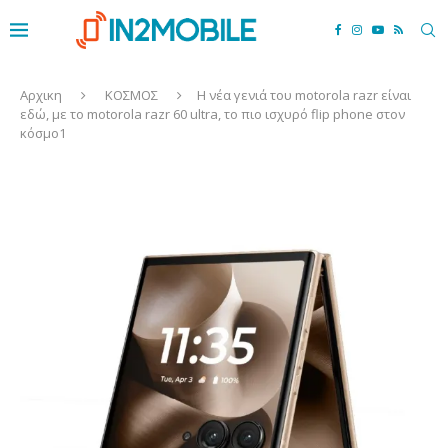
Αρχικη
ΚΟΣΜΟΣ
Η νέα γενιά του motorola razr είναι
εδώ, με το motorola razr 60 ultra, το πιο ισχυρό flip phone στον
κόσμο1