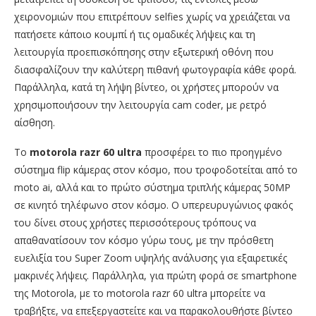
χειρονομιών που επιτρέπουν selfies χωρίς να χρειάζεται να
πατήσετε κάποιο κουμπί ή τις ομαδικές λήψεις και τη
λειτουργία προεπισκόπησης στην εξωτερική οθόνη που
διασφαλίζουν την καλύτερη πιθανή φωτογραφία κάθε φορά.
Παράλληλα, κατά τη λήψη βίντεο, οι χρήστες μπορούν να
χρησιμοποιήσουν την λειτουργία cam coder, με ρετρό
αίσθηση.
Το
motorola razr 60 ultra
προσφέρει το πιο προηγμένο
σύστημα flip κάμερας στον κόσμο, που τροφοδοτείται από το
moto ai, αλλά και το πρώτο σύστημα τριπλής κάμερας 50MP
σε κινητό τηλέφωνο στον κόσμο. Ο υπερευρυγώνιος φακός
του δίνει στους χρήστες περισσότερους τρόπους να
απαθανατίσουν τον κόσμο γύρω τους, με την πρόσθετη
ευελιξία του Super Zoom υψηλής ανάλυσης για εξαιρετικές
μακρινές λήψεις. Παράλληλα, για πρώτη φορά σε smartphone
της Motorola, με το motorola razr 60 ultra μπορείτε να
τραβήξτε, να επεξεργαστείτε και να παρακολουθήστε βίντεο