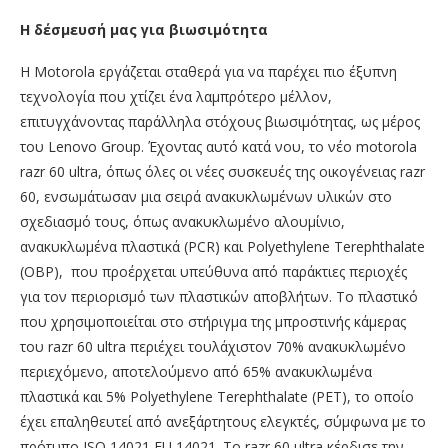
Η δέσμευσή μας για βιωσιμότητα
Η Motorola εργάζεται σταθερά για να παρέχει πιο έξυπνη
τεχνολογία που χτίζει ένα λαμπρότερο μέλλον,
επιτυγχάνοντας παράλληλα στόχους βιωσιμότητας, ως μέρος
του Lenovo Group. Έχοντας αυτό κατά νου, το νέο motorola
razr 60 ultra, όπως όλες οι νέες συσκευές της οικογένειας razr
60, ενσωμάτωσαν μια σειρά ανακυκλωμένων υλικών στο
σχεδιασμό τους, όπως ανακυκλωμένο αλουμίνιο,
ανακυκλωμένα πλαστικά (PCR) και Polyethylene Terephthalate
(OBP), που προέρχεται υπεύθυνα από παράκτιες περιοχές
για τον περιορισμό των πλαστικών αποβλήτων. Το πλαστικό
που χρησιμοποιείται στο στήριγμα της μπροστινής κάμερας
του razr 60 ultra περιέχει τουλάχιστον 70% ανακυκλωμένο
περιεχόμενο, αποτελούμενο από 65% ανακυκλωμένα
πλαστικά και 5% Polyethylene Terephthalate (PET), το οποίο
έχει επαληθευτεί από ανεξάρτητους ελεγκτές, σύμφωνα με το
πρότυπο ISO 14021 EU 14021. Το razr 60 ultra κέρδισε την