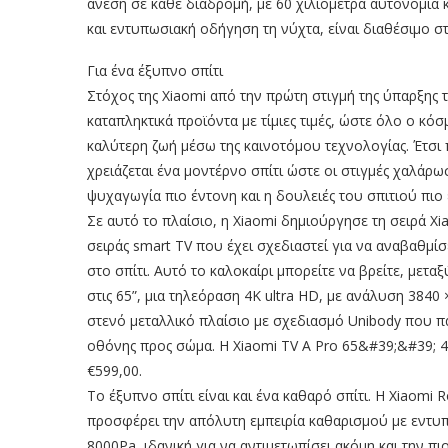
άνεση σε κάθε διαδρομή, με 60 χιλιόμετρα αυτονομία κ
και εντυπωσιακή οδήγηση τη νύχτα, είναι διαθέσιμο στ
Για ένα έξυπνο σπίτι
Στόχος της Xiaomi από την πρώτη στιγμή της ύπαρξης τ
καταπληκτικά προϊόντα με τίμιες τιμές, ώστε όλο ο κό
καλύτερη ζωή μέσω της καινοτόμου τεχνολογίας. Έτσι
χρειάζεται ένα μοντέρνο σπίτι ώστε οι στιγμές χαλάρω
ψυχαγωγία πιο έντονη και η δουλειές του σπιτιού πιο 
Σε αυτό το πλαίσιο, η Xiaomi δημιούργησε τη σειρά Xi
σειράς smart TV που έχει σχεδιαστεί για να αναβαθμί
στο σπίτι. Αυτό το καλοκαίρι μπορείτε να βρείτε, μετα
στις 65”, μια τηλεόραση 4K ultra HD, με ανάλυση 3840 
στενό μεταλλικό πλαίσιο με σχεδιασμό Unibody που π
οθόνης προς σώμα. Η Xiaomi TV A Pro 65&#39;&#39; 4
€599,00.
Το έξυπνο σπίτι είναι και ένα καθαρό σπίτι. Η Xiaomi
προσφέρει την απόλυτη εμπειρία καθαρισμού με εντ
8000Pa, ιδανική για να αντιμετωπίσει ακόμη και την πι