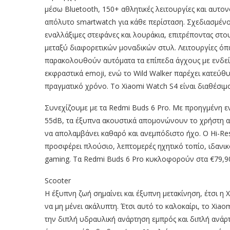
μέσω Bluetooth, 150+ αθλητικές λειτουργίες και αυτονο
απόλυτο smartwatch για κάθε περίσταση. Σχεδιασμένο 
εναλλάξιμες στεφάνες και λουράκια, επιτρέποντας στο
μεταξύ διαφορετικών μοναδικών στυλ. Λειτουργίες όπ
παρακολουθούν αυτόματα τα επίπεδα άγχους με ενδεί
εκφραστικά emoji, ενώ το Wild Walker παρέχει κατεύθ
πραγματικό χρόνο. Το Xiaomi Watch S4 είναι διαθέσιμο
Συνεχίζουμε με τα Redmi Buds 6 Pro. Με προηγμένη
55dB, τα έξυπνα ακουστικά απομονώνουν το χρήστη α
να απολαμβάνει καθαρό και ανεμπόδιστο ήχο. Ο Hi-Re
προσφέρει πλούσιο, λεπτομερές ηχητικό τοπίο, ιδανικό
gaming. Τα Redmi Buds 6 Pro κυκλοφορούν στα €79,9
Scooter
Η έξυπνη ζωή σημαίνει και έξυπνη μετακίνηση, έτσι η 
να μη μένει ακάλυπτη. Έτσι αυτό το καλοκαίρι, το Xiaom
την διπλή υδραυλική ανάρτηση εμπρός και διπλή ανάρτ