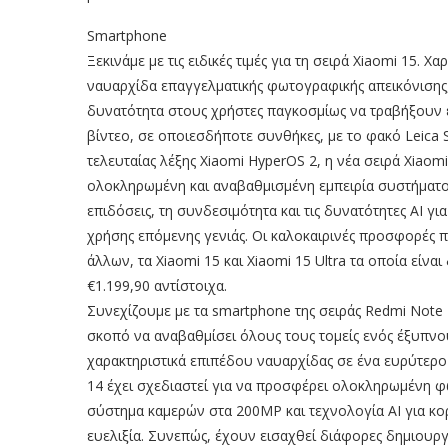
Smartphone
Ξεκινάμε με τις ειδικές τιμές για τη σειρά Xiaomi 15. 
ναυαρχίδα επαγγελματικής φωτογραφικής απεικόνισης, 
δυνατότητα στους χρήστες παγκοσμίως να τραβήξουν ε
βίντεο, σε οποιεσδήποτε συνθήκες, με το φακό Leica 
τελευταίας λέξης Xiaomi HyperOS 2, η νέα σειρά Xiaomi
ολοκληρωμένη και αναβαθμισμένη εμπειρία συστήματος
επιδόσεις, τη συνδεσιμότητα και τις δυνατότητες AI γι
χρήσης επόμενης γενιάς. Οι καλοκαιρινές προσφορές 
άλλων, τα Xiaomi 15 και Xiaomi 15 Ultra τα οποία είναι
€1.199,90 αντίστοιχα.
Συνεχίζουμε με τα smartphone της σειράς Redmi Note
σκοπό να αναβαθμίσει όλους τους τομείς ενός έξυπνο
χαρακτηριστικά επιπέδου ναυαρχίδας σε ένα ευρύτερο
14 έχει σχεδιαστεί για να προσφέρει ολοκληρωμένη φ
σύστημα καμερών στα 200ΜΡ και τεχνολογία ΑΙ για κορ
ευελιξία. Συνεπώς, έχουν εισαχθεί διάφορες δημιουργι