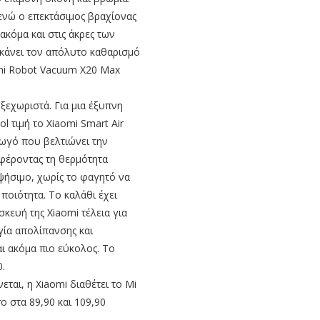
 ενώ ο επεκτάσιμος βραχίονας
κόμα και στις άκρες των
κάνει τον απόλυτο καθαρισμό
omi Robot Vacuum X20 Max
 ξεχωριστά. Για μια έξυπνη
l τιμή το Xiaomi Smart Air
γωγό που βελτιώνει την
αφέροντας τη θερμότητα
ψήσιμο, χωρίς το φαγητό να
ποιότητα. Το καλάθι έχει
σκευή της Xiaomi τέλεια για
γία απολίπανσης και
ι ακόμα πιο εύκολος. Το
0.
εται, η Xiaomi διαθέτει το Mi
ro στα 89,90 και 109,90