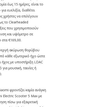
μία έως 15 ημέρες, είναι το
για ευελιξία, διαθέτει
υς χρήστες να επιλέγουν
ως το Clearheaded
ξεις που χρησιμοποιούν
υνση και υψόμετρο σε
 στα €169,00.
 ενεργή ακύρωση θορύβου
πό κάθε εξωτερικό ήχο ώστε
s ήχος με υποστήριξη LDAC
 για μουσική, ταινίες ή
0.
Xiaomi φροντίζει καμία ανάγκη
i Electric Scooter 5 Max με
ηση πίσω για εξαιρετική