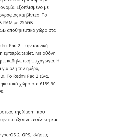
ονομία. Εξοπλισμένο με
γραφίας και βίντεο. Το
8GB RAM με 256GB
2GB αποθηκευτικό χώρο στα
dmi Pad 2 – την ιδανική
η εμπειρία tablet. Με οθόνη
έρει καθηλωτική ψυχαγωγία. Η
 για όλη την ημέρα,
ια. Το Redmi Pad 2 είναι
ηκευτικό χώρο στα €189,90
0.
στικά, της Xiaomi που
ην πιο έξυπνη, ευέλικτη και
HyperOS 2, GPS, κλήσεις