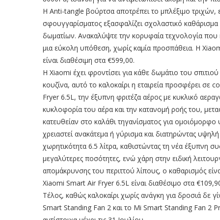
Η Anti-tangle βούρτσα αποτρέπει το μπλέξιμο τριχών,
σφουγγαρίσματος εξασφαλίζει σχολαστικό καθάρισμα α
δωματίων. Ανακαλύψτε την κορυφαία τεχνολογία που 
μια εύκολη υπόθεση, χωρίς καμία προσπάθεια. Η Xia
είναι διαθέσιμη στα €599,00.
H Xiaomi έχει φροντίσει για κάθε δωμάτιο του σπιτιού
κουζίνα, αυτό το καλοκαίρι η εταιρεία προσφέρει σε coo
Fryer 6.5L, την έξυπνη φριτέζα αέρος με κυκλικό αερα
κυκλοφορία του αέρα και την κατανομή ροής του, μετ
κατευθείαν στο καλάθι τηγανίσματος για ομοιόμορφο 
χρειαστεί ανακάτεμα ή γύρισμα και διατηρώντας υψηλή 
χωρητικότητα 6.5 λίτρα, καθιστώντας τη νέα έξυπνη συ
μεγαλύτερες ποσότητες, ενώ χάρη στην ειδική λειτουρ
απομάκρυνσης του περιττού λίπους, ο καθαρισμός είνα
Xiaomi Smart Air Fryer 6.5L είναι διαθέσιμο στα €109,9
Τέλος, καθώς καλοκαίρι χωρίς ανάγκη για δροσιά δε γίν
Smart Standing Fan 2 και το Mi Smart Standing Fan 2 P
αντίστοιχα μέχρι τις 31 Ιουλίου.