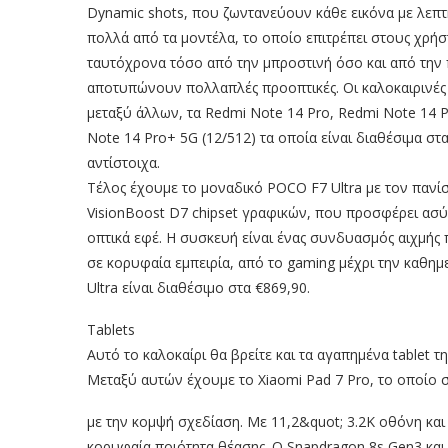
Dynamic shots, που ζωντανεύουν κάθε εικόνα με λεπτή
πολλά από τα μοντέλα, το οποίο επιτρέπει στους χρή
ταυτόχρονα τόσο από την μπροστινή όσο και από την 
αποτυπώνουν πολλαπλές προοπτικές. Οι καλοκαιρινέ
μεταξύ άλλων, τα Redmi Note 14 Pro, Redmi Note 14 P
Note 14 Pro+ 5G (12/512) τα οποία είναι διαθέσιμα στα
αντίστοιχα.
Τέλος έχουμε το μοναδικό POCO F7 Ultra με τον πανίσ
VisionBoost D7 chipset γραφικών, που προσφέρει ασύ
οπτικά εφέ. Η συσκευή είναι ένας συνδυασμός αιχμής 
σε κορυφαία εμπειρία, από το gaming μέχρι την καθη
Ultra είναι διαθέσιμο στα €869,90.
Tablets
Αυτό το καλοκαίρι θα βρείτε και τα αγαπημένα tablet της
Μεταξύ αυτών έχουμε το Xiaomi Pad 7 Pro, το οποίο
με την κομψή σχεδίαση. Με 11,2&quot; 3.2K οθόνη κα
κορυφαία ποιότητα θέασης. Ο Snapdragon 8s Gen3 και