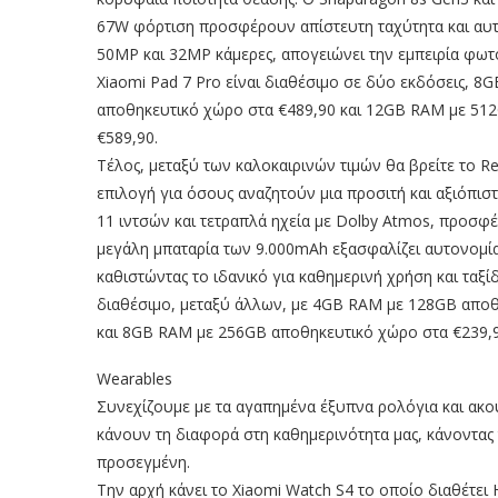
67W φόρτιση προσφέρουν απίστευτη ταχύτητα και αυτ
50MP και 32MP κάμερες, απογειώνει την εμπειρία φωτο
Xiaomi Pad 7 Pro είναι διαθέσιμο σε δύο εκδόσεις, 
αποθηκευτικό χώρο στα €489,90 και 12GB RAM με 51
€589,90.
Τέλος, μεταξύ των καλοκαιρινών τιμών θα βρείτε το Re
επιλογή για όσους αναζητούν μια προσιτή και αξιόπιστ
11 ιντσών και τετραπλά ηχεία με Dolby Atmos, προσφ
μεγάλη μπαταρία των 9.000mAh εξασφαλίζει αυτονομία
καθιστώντας το ιδανικό για καθημερινή χρήση και ταξίδ
διαθέσιμο, μεταξύ άλλων, με 4GB RAM με 128GB αποθ
και 8GB RAM με 256GB αποθηκευτικό χώρο στα €239,9
Wearables
Συνεχίζουμε με τα αγαπημένα έξυπνα ρολόγια και ακου
κάνουν τη διαφορά στη καθημερινότητα μας, κάνοντας τ
προσεγμένη.
Την αρχή κάνει το Xiaomi Watch S4 το οποίο διαθέτει 