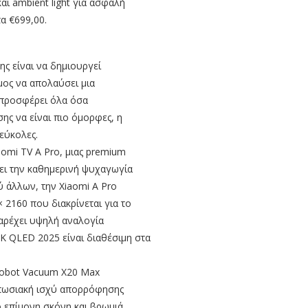
αι ambient light για ασφαλή
α €699,00.
ης είναι να δημιουργεί
σμος να απολαύσει μια
 προσφέρει όλα όσα
σης να είναι πιο όμορφες, η
εύκολες.
aomi TV A Pro, μιας premium
σει την καθημερινή ψυχαγωγία
ξύ άλλων, την Xiaomi A Pro
× 2160 που διακρίνεται για το
αρέχει υψηλή αναλογία
K QLED 2025 είναι διαθέσιμη στα
 Robot Vacuum X20 Max
υπωσιακή ισχύ απορρόφησης
ο επίμονη σκόνη και βρωμιά.