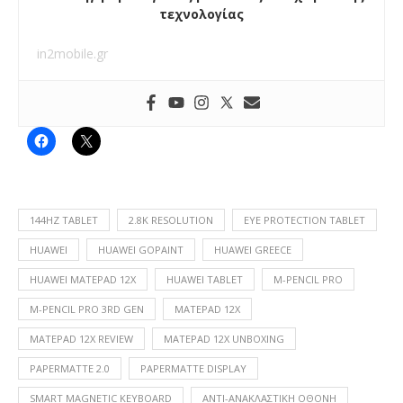
τεχνολογίας
in2mobile.gr
144HZ TABLET
2.8K RESOLUTION
EYE PROTECTION TABLET
HUAWEI
HUAWEI GOPAINT
HUAWEI GREECE
HUAWEI MATEPAD 12X
HUAWEI TABLET
M-PENCIL PRO
M-PENCIL PRO 3RD GEN
MATEPAD 12X
MATEPAD 12X REVIEW
MATEPAD 12X UNBOXING
PAPERMATTE 2.0
PAPERMATTE DISPLAY
SMART MAGNETIC KEYBOARD
ΑΝΤΙ-ΑΝΑΚΛΑΣΤΙΚΉ ΟΘΌΝΗ