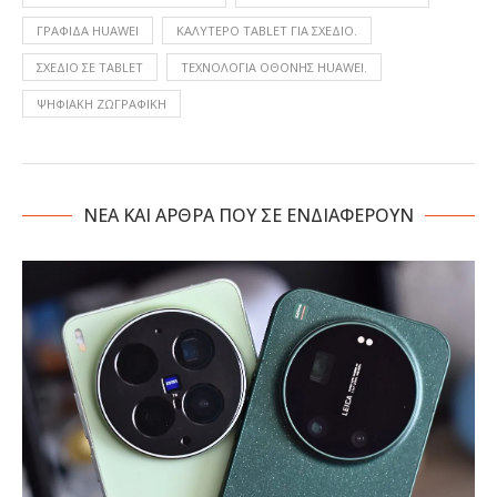
ΓΡΑΦΊΔΑ HUAWEI
ΚΑΛΎΤΕΡΟ TABLET ΓΙΑ ΣΧΈΔΙΟ.
ΣΧΈΔΙΟ ΣΕ TABLET
ΤΕΧΝΟΛΟΓΊΑ ΟΘΌΝΗΣ HUAWEI.
ΨΗΦΙΑΚΉ ΖΩΓΡΑΦΙΚΉ
NΕΑ ΚΑΙ ΑΡΘΡΑ ΠΟΥ ΣΕ ΕΝΔΙΑΦΕΡΟΥΝ