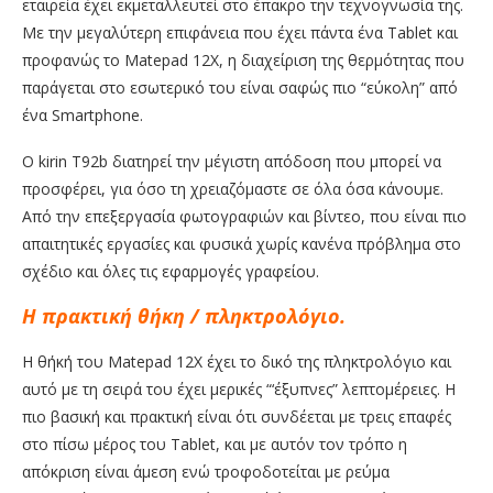
εταιρεία έχει εκμεταλλευτεί στο έπακρο την τεχνογνωσία της.
Με την μεγαλύτερη επιφάνεια που έχει πάντα ένα Tablet και
προφανώς το Matepad 12X, η διαχείριση της θερμότητας που
παράγεται στο εσωτερικό του είναι σαφώς πιο “εύκολη” από
ένα Smartphone.
Ο kirin T92b διατηρεί την μέγιστη απόδοση που μπορεί να
προσφέρει, για όσο τη χρειαζόμαστε σε όλα όσα κάνουμε.
Από την επεξεργασία φωτογραφιών και βίντεο, που είναι πιο
απαιτητικές εργασίες και φυσικά χωρίς κανένα πρόβλημα στο
σχέδιο και όλες τις εφαρμογές γραφείου.
Η πρακτική θήκη / πληκτρολόγιο.
Η θήκή του Matepad 12X έχει το δικό της πληκτρολόγιο και
αυτό με τη σειρά του έχει μερικές “‘έξυπνες” λεπτομέρειες. Η
πιο βασική και πρακτική είναι ότι συνδέεται με τρεις επαφές
στο πίσω μέρος του Tablet, και με αυτόν τον τρόπο η
απόκριση είναι άμεση ενώ τροφοδοτείται με ρεύμα