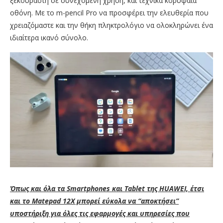
ξεκούραστη σε συνεχόμενη χρήση, και τεχνικά κορυφαία
οθόνη. Με το m-pencil Pro να προσφέρει την ελευθερία που
χρειαζόμαστε και την θήκη πληκτρολόγιο να ολοκληρώνει ένα
ιδιαίτερα ικανό σύνολο.
Όπως και όλα τα Smartphones και Tablet της HUAWEI, έτσι
και το Matepad 12X μπορεί εύκολα να “αποκτήσει”
υποστήριξη για όλες τις εφαρμογές και υπηρεσίες που