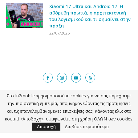
Xiaomi 17 Ultra και Android 17: Η
αθόρυβη πρωτιά, η αρχιτεκτονική
του λογισμικού και τι σημαίνει στην
πράξη
22/07/2026
Στο In2mobile xρησιμοποιούμε cookies για να σας παρέχουμε
@2018 - in2mobile.gr. All Right Reserved. Designed and developed by
την πιο σχετική εμπειρία, απομνημονεύοντας τις προτιμήσεις
mcde.gr
και τις επαναλαμβανόμενες επισκέψεις σας. Κάνοντας κλικ στο
κουμπί «Αποδοχή», συμφωνείτε στη χρήση ΟΛΩΝ των cookies.
ΕΠΙΣΤΡΟΦΗ ΣΤΗΝ ΚΟΡΥΦΗ
Αποδοχή
Διαβάσε περισσότερα