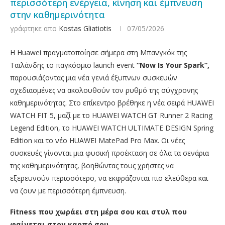
περισσότερη ενέργεια, κίνηση και έμπνευση
στην καθημερινότητα
γράφτηκε απο
Kostas Gliatiotis
07/05/2026
Η Huawei πραγματοποίησε σήμερα στη Μπανγκόκ της
Ταϊλάνδης το παγκόσμιο launch event
“Now Is Your Spark”,
παρουσιάζοντας μια νέα γενιά έξυπνων συσκευών
σχεδιασμένες να ακολουθούν τον ρυθμό της σύγχρονης
καθημερινότητας. Στο επίκεντρο βρέθηκε η νέα σειρά HUAWEI
WATCH FIT 5, μαζί με το HUAWEI WATCH GT Runner 2 Racing
Legend Edition, το HUAWEI WATCH ULTIMATE DESIGN Spring
Edition και το νέο HUAWEI MatePad Pro Max. Οι νέες
συσκευές γίνονται μια φυσική προέκταση σε όλα τα σενάρια
της καθημερινότητας, βοηθώντας τους χρήστες να
εξερευνούν περισσότερο, να εκφράζονται πιο ελεύθερα και
να ζουν με περισσότερη έμπνευση.
Fitness που χωράει στη μέρα σου και στυλ που
φαίνεται στον καρπό σου