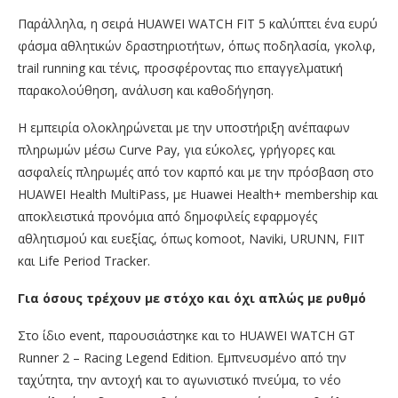
Παράλληλα, η σειρά HUAWEI WATCH FIT 5 καλύπτει ένα ευρύ
φάσμα αθλητικών δραστηριοτήτων, όπως ποδηλασία, γκολφ,
trail running και τένις, προσφέροντας πιο επαγγελματική
παρακολούθηση, ανάλυση και καθοδήγηση.
Η εμπειρία ολοκληρώνεται με την υποστήριξη ανέπαφων
πληρωμών μέσω Curve Pay, για εύκολες, γρήγορες και
ασφαλείς πληρωμές από τον καρπό και με την πρόσβαση στο
HUAWEI Health MultiPass, με Huawei Health+ membership και
αποκλειστικά προνόμια από δημοφιλείς εφαρμογές
αθλητισμού και ευεξίας, όπως komoot, Naviki, URUNN, FIIT
και Life Period Tracker.
Για όσους τρέχουν με στόχο και όχι απλώς με ρυθμό
Στο ίδιο event, παρουσιάστηκε και το HUAWEI WATCH GT
Runner 2 – Racing Legend Edition. Εμπνευσμένο από την
ταχύτητα, την αντοχή και το αγωνιστικό πνεύμα, το νέο