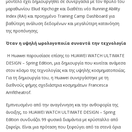
μοντέλο έχει δημιουργηθεί σε συνεργασία με τον θρύλο του
μαραθωνίου Eliud Kipchoge και διαθέτει νέο Running Ability
Index (RAI) και προηγμένο Training Camp Dashboard για
βαθύτερη ανάλυση δεδομένων και μεγαλύτερη κατανόηση
της προπόνησης.
Όταν η υψηλή ωρολογοποιία συναντά την τεχνολογία
Η Huawei παρουσίασε επίσης το HUAWEI WATCH ULTIMATE
DESIGN – Spring Edition, μια δημιουργία που κινείται ανάμεσα
στον κόσμο της τεχνολογίας και της υψηλής κοσμηματοποιίας.
Για τη δημιουργία του, η Huawei συνεργάστηκε με τη
διεθνούς φήμης σχεδιάστρια κοσμημάτων Francesca
Amfitheatrof.
Εμπνευσμένο από την αναγέννηση και την ανθοφορία της
άνοιξης, το HUAWEI WATCH ULTIMATE DESIGN – Spring
Edition συνδυάζει 99 φυσικά διαμάντια με κρύσταλλο από
ζαφείρι. Είναι μια πρόταση που ξεφεύγει από τα στενά όρια