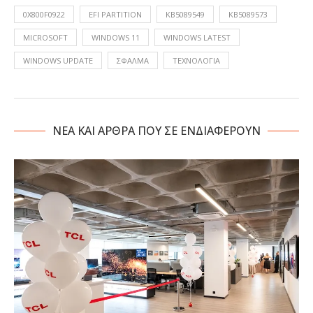
0X800F0922
EFI PARTITION
KB5089549
KB5089573
MICROSOFT
WINDOWS 11
WINDOWS LATEST
WINDOWS UPDATE
ΣΦΆΛΜΑ
ΤΕΧΝΟΛΟΓΙΑ
NΕΑ ΚΑΙ ΑΡΘΡΑ ΠΟΥ ΣΕ ΕΝΔΙΑΦΕΡΟΥΝ