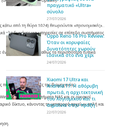
 (Google Play System Update).
πραγματικό «Ultra»
σύνολο
27/07/2026
ως κάτω από τη θύρα 1024) θεωρούνται «προνομιακές».
ικά κλειδωμένες για υπηρεσίες σε επίπεδο συστήματος
Oppo Reno 16 Pro Review:
Όταν οι κορυφαίες
δυνατότητες χωρούν
 ένα τοπικό δίκτυο, καθώς τα περισσότερα τυπικά
ιδανικά στο ένα χέρι
24/07/2026
Xiaomi 17 Ultra και
 πιο σημαντικές θύρες της βιομηχανίας:
Android 17: Η αθόρυβη
πρωτιά, η αρχιτεκτονική
indows PCs, τα συστήματα NAS και οι οικιακοί
του λογισμικού και τι
αιρικό δίκτυο, κάνοντας τη μεταφορά αρχείων απλή και
σημαίνει στην πράξη
22/07/2026
φηση.