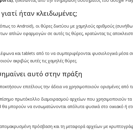
ports)
, ξεκινώντας από την ενημέρωση συστήματος του Google Play
 γιατί ήταν κλειδωμένες;
(όπως το Android), οι θύρες δικτύου με χαμηλούς αριθμούς (συνήθ
των απλών εφαρμογών σε αυτές τις θύρες, κρατώντας τις αποκλειστ
λέφωνα και tablets από το να συμπεριφέρονται φυσιολογικά μέσα σε
ιούν ακριβώς αυτές τις χαμηλές θύρες.
 σημαίνει αυτό στην πράξη
ποκτήσουν επιτέλους την άδεια να χρησιμοποιούν ορισμένες από τις
 επίσημο πρωτόκολλο διαμοιρασμού αρχείων που χρησιμοποιούν τα W
oid θα μπορούν να ενσωματώνονται απόλυτα φυσικά στο οικιακό ή ετ
 απομακρυσμένη πρόσβαση και τη μεταφορά αρχείων με κρυπτογρά