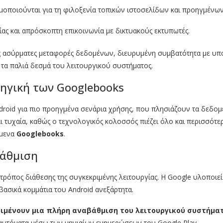
μοποιούνται για τη φιλοξενία τοπικών ιστοσελίδων και προηγμένω
ίας και απρόσκοπτη επικοινωνία με δικτυακούς εκτυπωτές.
τες ασύρματες μεταφορές δεδομένων, διευρυμένη συμβατότητα με υπο
ό τα παλιά δεσμά του λειτουργικού συστήματος.
τηγική των Googlebooks
 Android για πιο προηγμένα σενάρια χρήσης, που πλησιάζουν τα δε
ναι τυχαία, καθώς ο τεχνολογικός κολοσσός πιέζει όλο και περισσότ
όμενα
Googlebooks
.
βάθμιση
 τρόπος διάθεσης της συγκεκριμένης λειτουργίας. Η Google υλοποιε
βασικά κομμάτια του Android ανεξάρτητα.
ριμένουν μια πλήρη αναβάθμιση του λειτουργικού συστήμα
 αυτόματα μέσω των μηνιαίων ενημερώσεων του Google Play.