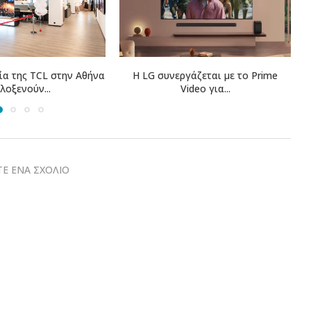
γάζεται με το Prime
Η COSMOTE TELEKOM στους
ideo για...
“Europe’s Climate Leaders” των...
Ε ΕΝΑ ΣΧΟΛΙΟ