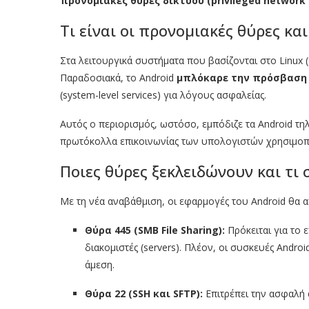
προνομιακές θύρες δικτύου (privileged network 
Τι είναι οι προνομιακές θύρες και
Στα λειτουργικά συστήματα που βασίζονται στο Linux 
Παραδοσιακά, το Android
μπλόκαρε την πρόσβαση
(system-level services) για λόγους ασφαλείας.
Αυτός ο περιορισμός, ωστόσο, εμπόδιζε τα Android τη
πρωτόκολλα επικοινωνίας των υπολογιστών χρησιμοπο
Ποιες θύρες ξεκλειδώνουν και τι
Με τη νέα αναβάθμιση, οι εφαρμογές του Android θα α
Θύρα 445 (SMB File Sharing):
Πρόκειται για το
διακομιστές (servers). Πλέον, οι συσκευές Andr
άμεση.
Θύρα 22 (SSH και SFTP):
Επιτρέπει την ασφαλή