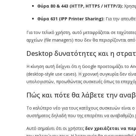
Θύρα 80 & 443 (HTTP, HTTPS / HTTP/3):
Χρησι
Θύρα 631 (IPP Printer Sharing):
Για την απευθε
Για τον τελικό χρήστη, αυτό μεταφράζεται σε ταχύτα
αρχείων (file managers) που δεν θα περιορίζονται απ
Desktop δυνατότητες και η στρα
Η κίνηση αυτή δείχνει ότι η Google προετοιμάζει το
(desktop-style use cases). Η χρονική συγκυρία δεν εί
υπολογιστών, προωθώντας συσκευές όπως τα επερχ
Πώς και πότε θα λάβετε την ανα
Το καλύτερο νέο για τους κατόχους συσκευών είναι ο
συστήματος δηλαδή που της επιτρέπει να αναβαθμίζει 
Αυτό σημαίνει ότι οι χρήστες
δεν χρειάζεται να πε
του τηλεφώνου τους. Η λειτουργία θα ενεργοποιηθεί