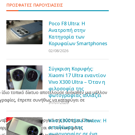
ΠΡΟΣΦΑΤΕΣ ΠΑΡΟΥΣΙΑΣΕΙΣ
Poco F8 Ultra: Η
Ανατροπή στην
Κατηγορία των
Κορυφαίων Smartphones
02/08/2026
Σύγκριση Κορυφής:
Xiaomi 17 Ultra εναντίον
Vivo X300 Ultra – Όταν η
φιλοσοφία της
 ίδιο τοπικό δίκτυο αποτελούσε ανέκαθεν μια μάλλον
φωτογραφίας αλλάζει
τογραφίες, έπρεπε συνήθως να καταφύγει σε
31/07/2026
αναβάθμιση στο λειτουργικό της σύστημα. Όπως
Vivo X300 Ultra Review: Η
αποθέωση της
εφαρμογές να συνδέονται σε συγκεκριμένες
φωτογραφίας σε ένα