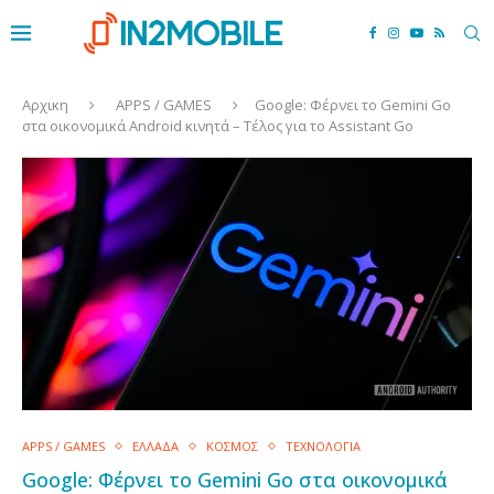
Αρχικη
APPS / GAMES
Google: Φέρνει το Gemini Go
στα οικονομικά Android κινητά – Τέλος για το Assistant Go
APPS / GAMES
ΕΛΛΑΔΑ
ΚΟΣΜΟΣ
ΤΕΧΝΟΛΟΓΙΑ
Google: Φέρνει το Gemini Go στα οικονομικά