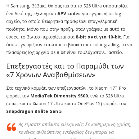
Η Samsung, βέβαια, θα σας πει ότι το S26 Ultra υποστηρίζει
ένα δικό της, εξελιγμένο
APV codec
για εγγραφή σε log
αρχείο, το οποίο θεωρητικά προσφέρει επαγγελματική
ποιότητα. Μόνο που στην πράξη, όταν γράφεις με αυτό το
codec, το βίντεο περιορίζεται στα
8-bit αντί για 10-bit
. Για
όσους γνωρίζουν έστω και τα βασικά από color grading, το να
πλασάρεις log αρχείο σε 8-bit είναι τουλάχιστον… αστείο.
Επεξεργαστές και το Παραμύθι των
«7 Χρόνων Αναβαθμίσεων»
Στο τεχνικό κομμάτι των επεξεργαστών, το Xiaomi 17T Pro
φοράει τον
MediaTek Dimensity 9500
, ενώ το S26 Ultra
(όπως και το Xiaomi 17 Ultra και το OnePlus 15) φοράει τον
Snapdragon 8 Elite Gen 5
.
Ας είμαστε απόλυτα ειλικρινείς: Σε καθημερινή χρήση,
κανένας ανθρώπινος εγκέφαλος δεν μπορεί να