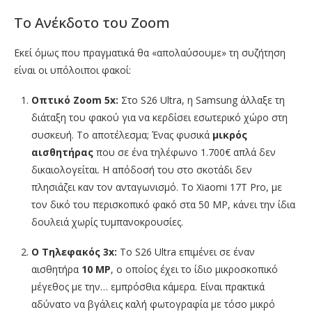
Το Ανέκδοτο του Zoom
Εκεί όμως που πραγματικά θα «απολαύσουμε» τη συζήτηση
είναι οι υπόλοιποι φακοί:
Οπτικό Zoom 5x:
Στο S26 Ultra, η Samsung άλλαξε τη
διάταξη του φακού για να κερδίσει εσωτερικό χώρο στη
συσκευή. Το αποτέλεσμα; Ένας φυσικά
μικρός
αισθητήρας
που σε ένα τηλέφωνο 1.700€ απλά δεν
δικαιολογείται. Η απόδοσή του στο σκοτάδι δεν
πλησιάζει καν τον ανταγωνισμό. Το Xiaomi 17T Pro, με
τον δικό του περισκοπικό φακό στα 50 MP, κάνει την ίδια
δουλειά χωρίς τυμπανοκρουσίες.
Ο Τηλεφακός 3x:
Το S26 Ultra επιμένει σε έναν
αισθητήρα
10 MP
, ο οποίος έχει το ίδιο μικροσκοπικό
μέγεθος με την… εμπρόσθια κάμερα. Είναι πρακτικά
αδύνατο να βγάλεις καλή φωτογραφία με τόσο μικρό