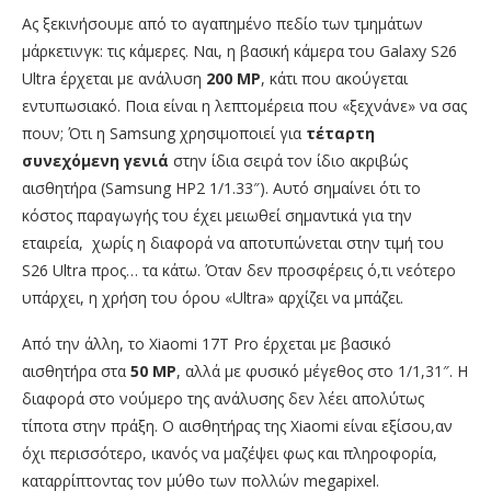
Ας ξεκινήσουμε από το αγαπημένο πεδίο των τμημάτων
μάρκετινγκ: τις κάμερες. Ναι, η βασική κάμερα του Galaxy S26
Ultra έρχεται με ανάλυση
200 MP
, κάτι που ακούγεται
εντυπωσιακό. Ποια είναι η λεπτομέρεια που «ξεχνάνε» να σας
πουν; Ότι η Samsung χρησιμοποιεί για
τέταρτη
συνεχόμενη γενιά
στην ίδια σειρά τον ίδιο ακριβώς
αισθητήρα (Samsung HP2 1/1.33″). Αυτό σημαίνει ότι το
κόστος παραγωγής του έχει μειωθεί σημαντικά για την
εταιρεία, χωρίς η διαφορά να αποτυπώνεται στην τιμή του
S26 Ultra προς… τα κάτω. Όταν δεν προσφέρεις ό,τι νεότερο
υπάρχει, η χρήση του όρου «Ultra» αρχίζει να μπάζει.
Από την άλλη, το Xiaomi 17T Pro έρχεται με βασικό
αισθητήρα στα
50 MP
, αλλά με φυσικό μέγεθος στο
1/1
,
31″
. Η
διαφορά στο νούμερο της ανάλυσης δεν λέει απολύτως
τίποτα στην πράξη. Ο αισθητήρας της Xiaomi είναι εξίσου,αν
όχι περισσότερο, ικανός να μαζέψει φως και πληροφορία,
καταρρίπτοντας τον μύθο των πολλών megapixel.