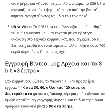
αισθητήρα, και γι’ αυτό, σε χαμηλό φωτισμό, το S26 Ultra
αναγκάζεται να κάνει ψηφιακό zoom από την βασική
κάμερα, αχρηστεύοντας τον ίδιο του τον φακό.
Ultra-Wide:
Το S26 Ultra έχει έναν αξιοπρεπή αισθητήρα
50 MP. Το Xiaomi 17T Pro έρχεται με χαμηλότερη
ανάλυση στο τεχνικό κομμάτι, κάτι που σημαίνει ότι η
Samsung κερδίζει σε λεπτομέρεια, αλλά… αξίζει αυτό 700
ευρώ παραπάνω; Προφανώς όχι.
Εγγραφή Βίντεο: Log Αρχεία και το 8-
bit «Θέατρο»
Στο κομμάτι του βίντεο, το Xiaomi 17T Pro προσφέρει
εγγραφή
4K στα 30, 60, αλλά και 120 καρέ το
δευτερόλεπτο
(μέσω της βασικής κάμερας), κάτι ιδανικό για
ομαλή αποτύπωση γρήγορης κίνησης. Και τα δύο τηλέφωνα
γράφουν κανονικά βίντεο
8K στα 30fps
.