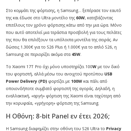
Στο κομμάτι της φόρτισης, η Samsung… ξεπέρασε τον εαυτό
της και έδωσε στο Ultra μοντέλο της
60W
, κατεβάζοντας
επιτέλους τον χρόνο φόρτισης κάτω από την μια ώρα. Μόνο
που αυτό αποτελεί μια τεράστια προσβολή για τους πελάτες
της που θα επιλέξουν τα υπόλοιπα μοντέλα της σειράς. Αν
δώσεις 1.300€ για το S26 Plus ή 1.000€ για το απλό S26, η
Samsung σε περιορίζει ακόμα στα
45W
.
Το Xiaomi 17T Pro όχι μόνο υποστηρίζει 100
W
με τον δικό
του φορτιστή, αλλά μέσω του ανοιχτού προτύπου
USB
Power Delivery (PD)
φορτίζει με
100W
και πάλι από
οποιονδήποτε συμβατό φορτιστή της αγοράς. Δηλαδή, η
εναλλακτική, «αργή» φόρτιση της Xiaomi είναι ταχύτερη από
την κορυφαία, «γρήγορη» φόρτιση της Samsung.
Η Οθόνη: 8-bit Panel εν έτει 2026;
Η Samsung διαφημίζει στην οθόνη του S26 Ultra το
Privacy