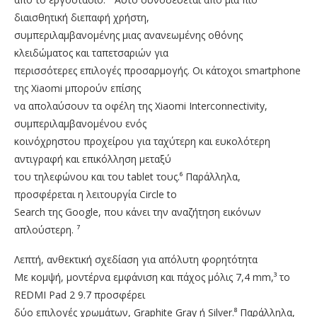
διαισθητική διεπαφή χρήστη,
συμπεριλαμβανομένης μιας ανανεωμένης οθόνης
κλειδώματος και ταπετσαριών για
περισσότερες επιλογές προσαρμογής. Οι κάτοχοι smartphone
της Xiaomi μπορούν επίσης
να απολαύσουν τα οφέλη της Xiaomi Interconnectivity,
συμπεριλαμβανομένου ενός
κοινόχρηστου προχείρου για ταχύτερη και ευκολότερη
αντιγραφή και επικόλληση μεταξύ
του τηλεφώνου και του tablet τους.⁶ Παράλληλα,
προσφέρεται η λειτουργία Circle to
Search της Google, που κάνει την αναζήτηση εικόνων
απλούστερη. ⁷
Λεπτή, ανθεκτική σχεδίαση για απόλυτη φορητότητα
Με κομψή, μοντέρνα εμφάνιση και πάχος μόλις 7,4 mm,³ το
REDMI Pad 2 9.7 προσφέρει
δύο επιλογές χρωμάτων, Graphite Gray ή Silver.⁸ Παράλληλα,