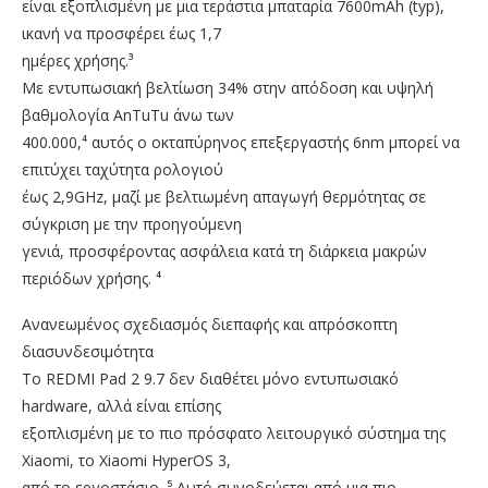
είναι εξοπλισμένη με μια τεράστια μπαταρία 7600mAh (typ),
ικανή να προσφέρει έως 1,7
ημέρες χρήσης.³
Με εντυπωσιακή βελτίωση 34% στην απόδοση και υψηλή
βαθμολογία AnTuTu άνω των
400.000,⁴ αυτός ο οκταπύρηνος επεξεργαστής 6nm μπορεί να
επιτύχει ταχύτητα ρολογιού
έως 2,9GHz, μαζί με βελτιωμένη απαγωγή θερμότητας σε
σύγκριση με την προηγούμενη
γενιά, προσφέροντας ασφάλεια κατά τη διάρκεια μακρών
περιόδων χρήσης. ⁴
Ανανεωμένος σχεδιασμός διεπαφής και απρόσκοπτη
διασυνδεσιμότητα
Το REDMI Pad 2 9.7 δεν διαθέτει μόνο εντυπωσιακό
hardware, αλλά είναι επίσης
εξοπλισμένη με το πιο πρόσφατο λειτουργικό σύστημα της
Xiaomi, το Xiaomi HyperOS 3,
από το εργοστάσιο. ⁵ Αυτό συνοδεύεται από μια πιο