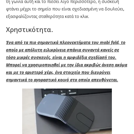
τη γωνία αυτή και το πιέσει λίγο περισσότερο, η συσκευή
φτάνει μέχρι το σημείο που είναι σχεδιασμένη να δουλεύει,
εξασφαλίζοντας σταθερότητα κατά το κλικ.
Χρηστικότητα.
Ένα από τα πιο σημαντικά πλεονεκτήματα του mobi fold, το
οποίο με απόλυτη ειλικρίνεια σπάνια συναντά κανείς σε
τόσο μικρές συσκευές, είναι η αμφιδέξια σχεδίασή του.
Μπορεί να χρησιμοποιηθεί με την ίδια ακριβώς άνεση ακόμα
και με το αριστερό χέρι, ένα στοιχείο που διευρύνει
σημαντικά το αγοραστικό κοινό στο οποίο απευθύνεται.