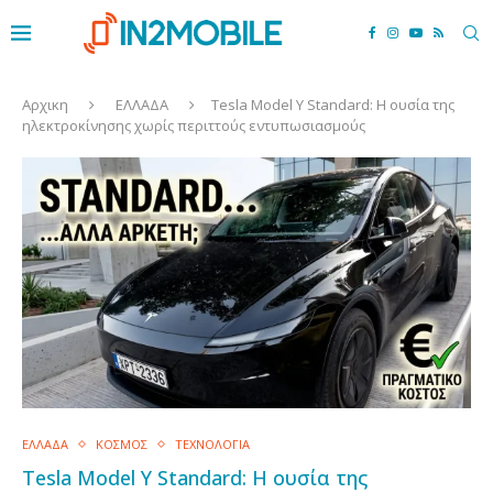
Αρχικη
ΕΛΛΑΔΑ
Tesla Model Y Standard: Η ουσία της
ηλεκτροκίνησης χωρίς περιττούς εντυπωσιασμούς
ΕΛΛΑΔΑ
ΚΟΣΜΟΣ
ΤΕΧΝΟΛΟΓΙΑ
Tesla Model Y Standard: Η ουσία της