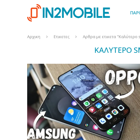
ΠΑΡ
Αρχικη
Ετικετες
Αρθρα με ετικετα "Καλύτερο 
ΚΑΛΎΤΕΡΟ S