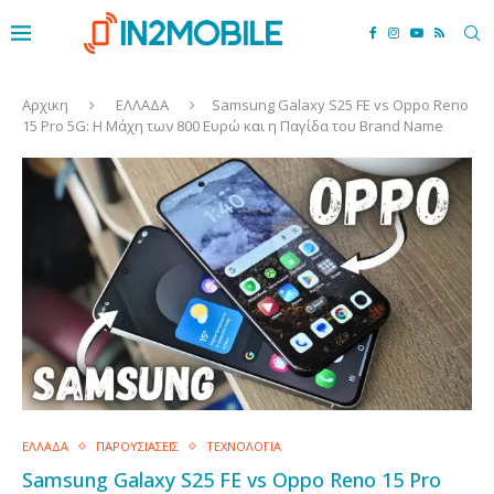
Αρχικη
ΕΛΛΑΔΑ
Samsung Galaxy S25 FE vs Oppo Reno
15 Pro 5G: Η Μάχη των 800 Ευρώ και η Παγίδα του Brand Name
ΕΛΛΑΔΑ
ΠΑΡΟΥΣΙΑΣΕΙΣ
ΤΕΧΝΟΛΟΓΙΑ
Samsung Galaxy S25 FE vs Oppo Reno 15 Pro