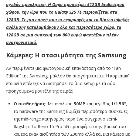
σχεδόν προκλητική. Η Oppo προσφέρει 512GB διαθέσιμου
χώρου, την ώρα που το Galaxy S25 FE περιορίζεται στα
128GB. Σε μια εποχή που οι εφαρμογές και τα βίντεο υψηλής
ανάλυσης καταλαμβάνουν όλο και περισσότερο χώρο, τα
128GB σε μια συσκευή των 800 ευρώ φαντάζουν πλέον
αναχρονιστικά.
Κάμερες: Η στασιμότητα της Samsung
Αν περιμένατε μια φωτογραφική επανάσταση από το “Fan
Edition” της Samsung, μάλλον θα απογοητευτείτε. Η κορεατική
εταιρεία επέλεξε να διατηρήσει το ίδιο setup με τα δύο
προηγούμενα μοντέλα της σειράς.
Ο αισθητήρας:
Με ανάλυση
50MP
και μέγεθος
1/1.56″
,
το hardware της Samsung θυμίζει περισσότερο συσκευές
της mid-range κατηγορίας παρά ένα σύγχρονο semi-
flagship. Το Reno 15 Pro 5G προσφέρει στην βασική του
κάμερα έναν αισθητήρα των 200mp αλλά και μια κάμερα με