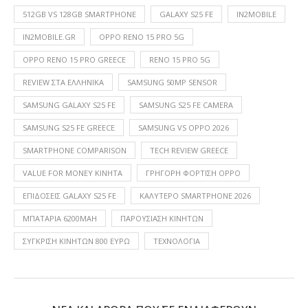
512GB VS 128GB SMARTPHONE
GALAXY S25 FE
IN2MOBILE
IN2MOBILE.GR
OPPO RENO 15 PRO 5G
OPPO RENO 15 PRO GREECE
RENO 15 PRO 5G
REVIEW ΣΤΑ ΕΛΛΗΝΙΚΆ
SAMSUNG 50MP SENSOR
SAMSUNG GALAXY S25 FE
SAMSUNG S25 FE CAMERA
SAMSUNG S25 FE GREECE
SAMSUNG VS OPPO 2026
SMARTPHONE COMPARISON
TECH REVIEW GREECE
VALUE FOR MONEY ΚΙΝΗΤΆ
ΓΡΉΓΟΡΗ ΦΌΡΤΙΣΗ OPPO
ΕΠΙΔΌΣΕΙΣ GALAXY S25 FE
ΚΑΛΎΤΕΡΟ SMARTPHONE 2026
ΜΠΑΤΑΡΊΑ 6200MAH
ΠΑΡΟΥΣΊΑΣΗ ΚΙΝΗΤΏΝ
ΣΎΓΚΡΙΣΗ ΚΙΝΗΤΏΝ 800 ΕΥΡΏ
ΤΕΧΝΟΛΟΓΙΑ