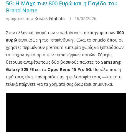
5G: Η Μάχη των 800 Ευρώ και η Παγίδα του
Brand Name
γράφτηκε απο
Kostas Gliatiotis
16/02/2026
Στην ελληνική αγορά των smartphones, η κατηγορία των
800
ευρώ
είναι ίσως η πιο “επικίνδυνη”. Είναι το σημείο όπου οι
χρήστες περιμένουν premium εμπειρία χωρίς να ξεπεράσουν
το ψυχολογικό όριο των τετραψήφιων ποσών. Σήμερα,
θέτουμε αντιμέτωπους δύο βασικούς παίκτες: το
Samsung
Galaxy S25 FE
και το
Oppo Reno 15 Pro 5G
. Παρόλο που η
τιμή τους είναι πανομοιότυπη, η φιλοσοφία τους —και το τι
τελικά παίρνετε για τα χρήματά σας διαφέρει σημαντικά.