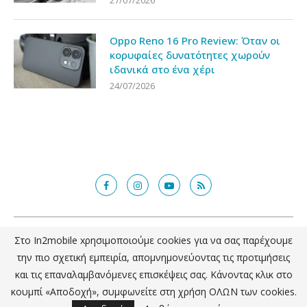
27/07/2026
Oppo Reno 16 Pro Review: Όταν οι
κορυφαίες δυνατότητες χωρούν
ιδανικά στο ένα χέρι
24/07/2026
@2018 - in2mobile.gr. All Right Reserved. Designed and developed by
Στο In2mobile xρησιμοποιούμε cookies για να σας παρέχουμε
mcde.gr
την πιο σχετική εμπειρία, απομνημονεύοντας τις προτιμήσεις
και τις επαναλαμβανόμενες επισκέψεις σας. Κάνοντας κλικ στο
ΕΠΙΣΤΡΟΦΗ ΣΤΗΝ ΚΟΡΥΦΗ
κουμπί «Αποδοχή», συμφωνείτε στη χρήση ΟΛΩΝ των cookies.