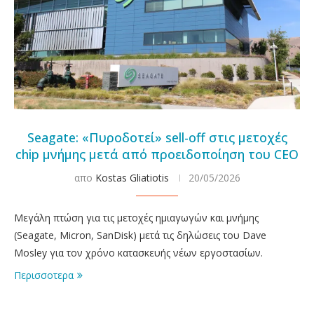
Seagate: «Πυροδοτεί» sell-off στις μετοχές
chip μνήμης μετά από προειδοποίηση του CEO
απο
Kostas Gliatiotis
20/05/2026
Μεγάλη πτώση για τις μετοχές ημιαγωγών και μνήμης
(Seagate, Micron, SanDisk) μετά τις δηλώσεις του Dave
Mosley για τον χρόνο κατασκευής νέων εργοστασίων.
Περισσοτερα