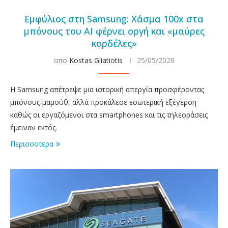
Εμφύλιος στη Samsung: Χάσμα 100x στα
μπόνους του AI φέρνει οργή και «μαύρες
κορδέλες»
απο
Kostas Gliatiotis
25/05/2026
Η Samsung απέτρεψε μια ιστορική απεργία προσφέροντας
μπόνους-μαμούθ, αλλά προκάλεσε εσωτερική εξέγερση
καθώς οι εργαζόμενοι στα smartphones και τις τηλεοράσεις
έμειναν εκτός.
Περισσοτερα