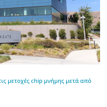
στις μετοχές chip μνήμης μετά από