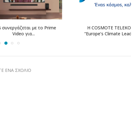
γάζεται με το Prime
Η COSMOTE TELEKOM στους
ideo για...
“Europe’s Climate Leaders” των...
Ε ΕΝΑ ΣΧΟΛΙΟ