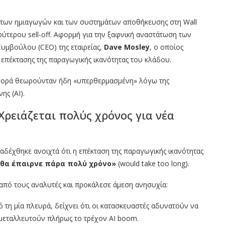
των ημιαγωγών και των συστημάτων αποθήκευσης στη Wall
ρύτερου sell-off. Αφορμή για την ξαφνική αναστάτωση των
υμβούλου (CEO) της εταιρείας,
Dave Mosley
, ο οποίος
 επέκτασης της παραγωγικής ικανότητας του κλάδου.
αγορά θεωρούνταν ήδη «υπερθερμασμένη» λόγω της
ς (AI).
Χρειάζεται πολύς χρόνος για νέα
αδέχθηκε ανοιχτά ότι η επέκταση της παραγωγικής ικανότητας
θα έπαιρνε πάρα πολύ χρόνο»
(would take too long).
από τους αναλυτές και προκάλεσε άμεση ανησυχία:
 τη μία πλευρά, δείχνει ότι οι κατασκευαστές αδυνατούν να
μεταλλευτούν πλήρως το τρέχον AI boom.