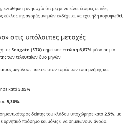
 εντάθηκε η ανησυχία ότι μέχρι να είναι έτοιμες οι νέες
ς κύκλος της αγοράς μνημών ενδέχεται να έχει ήδη κορυφωθεί,
νο» στις υπόλοιπες μετοχές
χή της
Seagate (STX)
σημείωσε
πτώση 6,87%
μέσα σε μία
 της των τελευταίων δύο μηνών.
ιπους μεγάλους παίκτες στον τομέα των τσιπ μνήμης και
ρησε κατά
5,95%
.
 του
5,30%
.
σημαντικότερος δείκτης του κλάδου υποχώρησε κατά
2,5%
, με
με αρνητικό πρόσημο και μόλις 6 να σημειώνουν άνοδο.