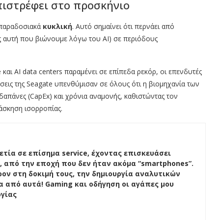
ιστρέφει στο προσκήνιο
 παραδοσιακά
κυκλική
. Αυτό σημαίνει ότι περνάει από
ς αυτή που βιώνουμε λόγω του AI) σε περιόδους
e και AI data centers παραμένει σε επίπεδα ρεκόρ, οι επενδυτές
ώσεις της Seagate υπενθύμισαν σε όλους ότι η βιομηχανία των
 δαπάνες (CapEx) και χρόνια αναμονής, καθιστώντας τον
 άσκηση ισορροπίας.
ετία σε επίσημα service, έχοντας επισκευάσει
, από την εποχή που δεν ήταν ακόμα “smartphones”.
ον στη δοκιμή τους, την δημιουργία αναλυτικών
ένα από αυτά! Gaming και οδήγηση οι αγάπες μου
ογίας