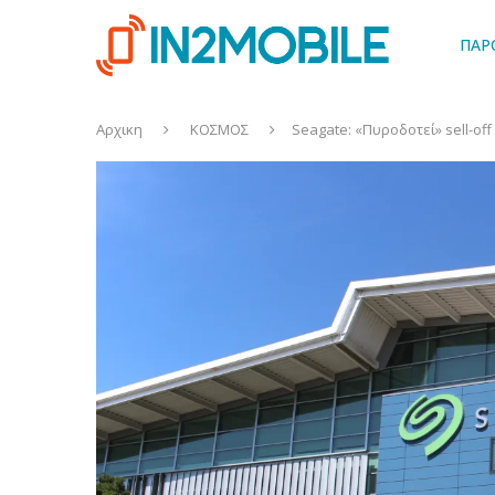
ΠΑΡ
Αρχικη
ΚΟΣΜΟΣ
Seagate: «Πυροδοτεί» sell-of