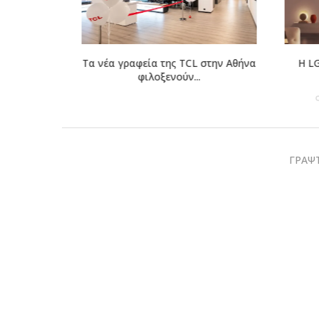
eague of
Τα νέα γραφεία της TCL στην Αθήνα
Η LG συνερ
...
φιλοξενούν...
V
ΓΡΑΨΤ