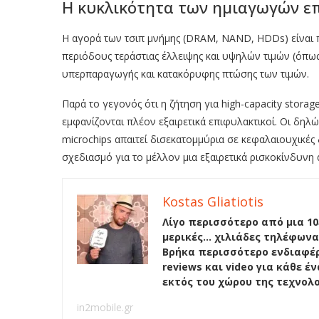
Η κυκλικότητα των ημιαγωγών επ
Η αγορά των τσιπ μνήμης (DRAM, NAND, HDDs) είναι
περιόδους τεράστιας έλλειψης και υψηλών τιμών (όπω
υπερπαραγωγής και κατακόρυφης πτώσης των τιμών.
Παρά το γεγονός ότι η ζήτηση για high-capacity storag
εμφανίζονται πλέον εξαιρετικά επιφυλακτικοί. Οι δηλ
microchips απαιτεί δισεκατομμύρια σε κεφαλαιουχικές
σχεδιασμό για το μέλλον μια εξαιρετικά ρισκοκίνδυνη
Kostas Gliatiotis
Λίγο περισσότερο από μια 10
μερικές… χιλιάδες τηλέφωνα
Βρήκα περισσότερο ενδιαφέρ
reviews και video για κάθε 
εκτός του χώρου της τεχνολ
in2mobile.gr